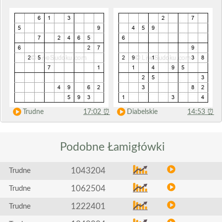
Trudne
17:02
⏰
Diabelskie
14:53
⏰
Podobne
Łamigłówki
1043204
Trudne
1062504
Trudne
1222401
Trudne