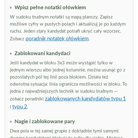
Wpisz pełne notatki ołówkiem
W sudoku trudnym notatki są mapą planszy. Zapisz
możliwe cyfry w pustych polach i aktualizuj je po każdym
ruchu. Jeden stary kandydat potrafi ukryć cały wzorzec.
poradnik notatek ołówkiem
Zobacz
.
Zablokowani kandydaci
Jeśli kandydat w bloku 3x3 może wystąpić tylko w
jednym wierszu albo jednej kolumnie, można usunąć go z
pozostałych pól tej linii poza blokiem. Działa też
odwrotna sytuacja: linia ogranicza możliwości w bloku. To
jedna z najważniejszych technik w sudoku trudnym —
zablokowanych kandydatów typu 1
zobacz poradniki
typu 2
i
.
Nagie i zablokowane pary
Dwa pola w tej samej grupie z dokładnie tymi samymi