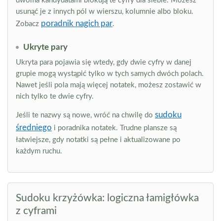
dwoma kandydatami blokują te cyfry dla siebie. Możesz
usunąć je z innych pól w wierszu, kolumnie albo bloku.
poradnik nagich par
Zobacz
.
Ukryte pary
Ukryta para pojawia się wtedy, gdy dwie cyfry w danej
grupie mogą wystąpić tylko w tych samych dwóch polach.
Nawet jeśli pola mają więcej notatek, możesz zostawić w
nich tylko te dwie cyfry.
sudoku
Jeśli te nazwy są nowe, wróć na chwilę do
średniego
i poradnika notatek. Trudne plansze są
łatwiejsze, gdy notatki są pełne i aktualizowane po
każdym ruchu.
Sudoku krzyżówka: logiczna łamigłówka
z cyframi