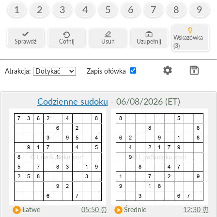
1
2
3
4
5
6
7
8
9
Wskazówka
Sprawdź
Cofnij
Usuń
Uzupełnij
(3)
Atrakcja:
Zapis ołówka
Codzienne sudoku
- 06/08/2026 (ET)
Łatwe
05:50
⏰
Średnie
12:30
⏰