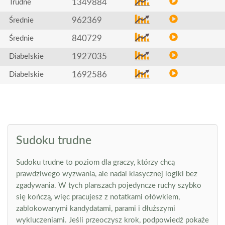
1349884
Trudne
962369
Średnie
840729
Średnie
1927035
Diabelskie
1692586
Diabelskie
Sudoku trudne
Sudoku trudne to poziom dla graczy, którzy chcą
prawdziwego wyzwania, ale nadal klasycznej logiki bez
zgadywania. W tych planszach pojedyncze ruchy szybko
się kończą, więc pracujesz z notatkami ołówkiem,
zablokowanymi kandydatami, parami i dłuższymi
wykluczeniami. Jeśli przeoczysz krok, podpowiedź pokaże