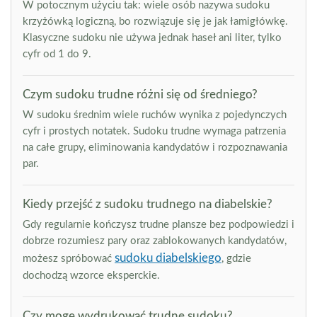
W potocznym użyciu tak: wiele osób nazywa sudoku
krzyżówką logiczną, bo rozwiązuje się je jak łamigłówkę.
Klasyczne sudoku nie używa jednak haseł ani liter, tylko
cyfr od 1 do 9.
Czym sudoku trudne różni się od średniego?
W sudoku średnim wiele ruchów wynika z pojedynczych
cyfr i prostych notatek. Sudoku trudne wymaga patrzenia
na całe grupy, eliminowania kandydatów i rozpoznawania
par.
Kiedy przejść z sudoku trudnego na diabelskie?
Gdy regularnie kończysz trudne plansze bez podpowiedzi i
dobrze rozumiesz pary oraz zablokowanych kandydatów,
sudoku diabelskiego
możesz spróbować
, gdzie
dochodzą wzorce eksperckie.
Czy mogę wydrukować trudne sudoku?