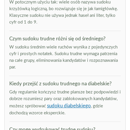
W potocznym użyciu tak: wiele osób nazywa sudoku
krzyżówką logiczną, bo rozwiązuje się je jak łamigłówkę.
Klasyczne sudoku nie używa jednak haseł ani liter, tylko
cyfr od 1 do 9.
Czym sudoku trudne różni się od średniego?
W sudoku średnim wiele ruchów wynika z pojedynczych
cyfr i prostych notatek. Sudoku trudne wymaga patrzenia
na całe grupy, eliminowania kandydatów i rozpoznawania
par.
Kiedy przejść z sudoku trudnego na diabelskie?
Gdy regularnie kończysz trudne plansze bez podpowiedzi i
dobrze rozumiesz pary oraz zablokowanych kandydatów,
sudoku diabelskiego
możesz spróbować
, gdzie
dochodzą wzorce eksperckie.
Czy mogę wydrukować trudne sudoku?