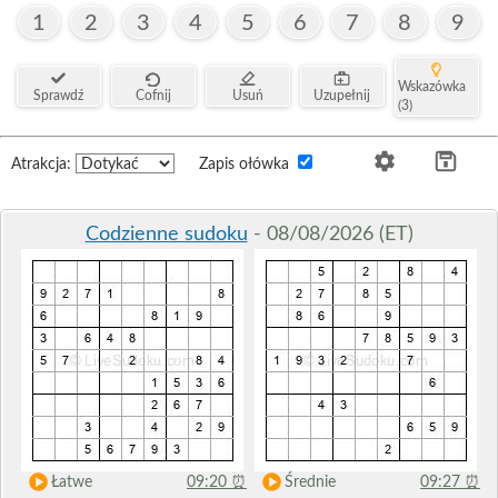
1
2
3
4
5
6
7
8
9
Wskazówka
Sprawdź
Cofnij
Usuń
Uzupełnij
(3)
Atrakcja:
Zapis ołówka
Codzienne sudoku
- 08/08/2026 (ET)
Łatwe
09:20
⏰
Średnie
09:27
⏰