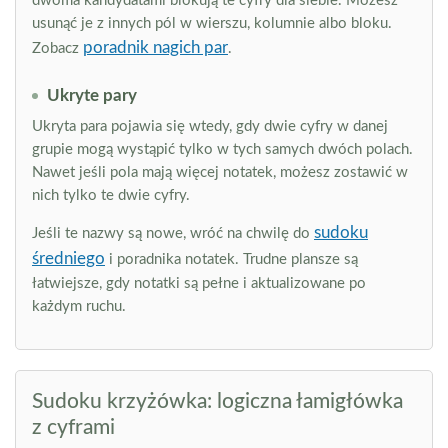
dwoma kandydatami blokują te cyfry dla siebie. Możesz
usunąć je z innych pól w wierszu, kolumnie albo bloku.
poradnik nagich par
Zobacz
.
Ukryte pary
Ukryta para pojawia się wtedy, gdy dwie cyfry w danej
grupie mogą wystąpić tylko w tych samych dwóch polach.
Nawet jeśli pola mają więcej notatek, możesz zostawić w
nich tylko te dwie cyfry.
sudoku
Jeśli te nazwy są nowe, wróć na chwilę do
średniego
i poradnika notatek. Trudne plansze są
łatwiejsze, gdy notatki są pełne i aktualizowane po
każdym ruchu.
Sudoku krzyżówka: logiczna łamigłówka
z cyframi