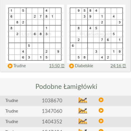
Trudne
15:50
⏰
Diabelskie
24:16
⏰
Podobne
Łamigłówki
1038670
Trudne
1347060
Trudne
1404352
Trudne