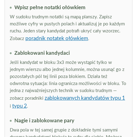
Wpisz pełne notatki ołówkiem
W sudoku trudnym notatki są mapą planszy. Zapisz
możliwe cyfry w pustych polach i aktualizuj je po każdym
ruchu. Jeden stary kandydat potrafi ukryć cały wzorzec.
poradnik notatek ołówkiem
Zobacz
.
Zablokowani kandydaci
Jeśli kandydat w bloku 3x3 może wystąpić tylko w
jednym wierszu albo jednej kolumnie, można usunąć go z
pozostałych pól tej linii poza blokiem. Działa też
odwrotna sytuacja: linia ogranicza możliwości w bloku. To
jedna z najważniejszych technik w sudoku trudnym —
zablokowanych kandydatów typu 1
zobacz poradniki
typu 2
i
.
Nagie i zablokowane pary
Dwa pola w tej samej grupie z dokładnie tymi samymi