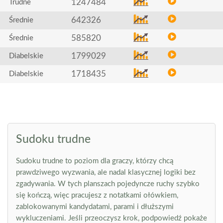
1247484
Trudne
642326
Średnie
585820
Średnie
1799029
Diabelskie
1718435
Diabelskie
Sudoku trudne
Sudoku trudne to poziom dla graczy, którzy chcą
prawdziwego wyzwania, ale nadal klasycznej logiki bez
zgadywania. W tych planszach pojedyncze ruchy szybko
się kończą, więc pracujesz z notatkami ołówkiem,
zablokowanymi kandydatami, parami i dłuższymi
wykluczeniami. Jeśli przeoczysz krok, podpowiedź pokaże