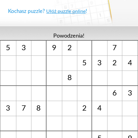
Kochasz puzzle?
!
Ułóż puzzle online
Powodzenia!
5
3
9
2
7
5
3
2
4
8
6
3
3
7
8
2
4