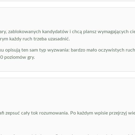
 pary, zablokowanych kandydatów i chcą plansz wymagających cie
rym każdy ruch trzeba uzasadnić.
oku opisują ten sam typ wyzwania: bardzo mało oczywistych ruch
10 poziomów gry.
fi zepsuć cały tok rozumowania. Po każdym wpisie przejrzyj wier