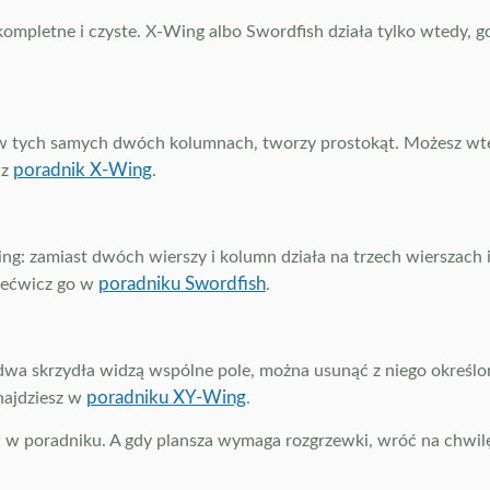
kompletne i czyste. X-Wing albo Swordfish działa tylko wtedy,
 w tych samych dwóch kolumnach, tworzy prostokąt. Możesz wted
poradnik X-Wing
cz
.
: zamiast dwóch wierszy i kolumn działa na trzech wierszach i 
poradniku Swordfish
zećwicz go w
.
a skrzydła widzą wspólne pole, można usunąć z niego określone
poradniku XY-Wing
najdziesz w
.
rw w poradniku. A gdy plansza wymaga rozgrzewki, wróć na chwi