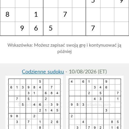
5
9
8
1
7
9
6
5
7
Wskazówka: Możesz zapisać swoją grę i kontynuować ją
później
Codzienne sudoku
- 10/08/2026 (ET)