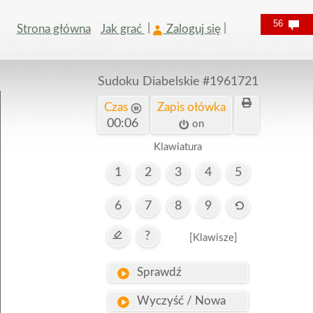
56
Strona główna
Jak grać
Zaloguj się
Sudoku Diabelskie
#1961721
Czas
Zapis ołówka
00:07
on
Klawiatura
1
2
3
4
5
6
7
8
9
?
[Klawisze]
Sprawdź
Wyczyść / Nowa