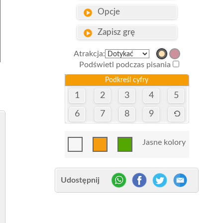
Opcje
Zapisz grę
Atrakcja:
Podświetl podczas pisania
Podkreśl cyfry
1
2
3
4
5
6
7
8
9
Jasne kolory
Udostępnij