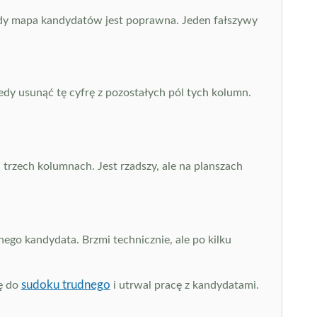
 gdy mapa kandydatów jest poprawna. Jeden fałszywy
y usunąć tę cyfrę z pozostałych pól tych kolumn.
trzech kolumnach. Jest rzadszy, ale na planszach
go kandydata. Brzmi technicznie, ale po kilku
sudoku trudnego
lę do
i utrwal pracę z kandydatami.