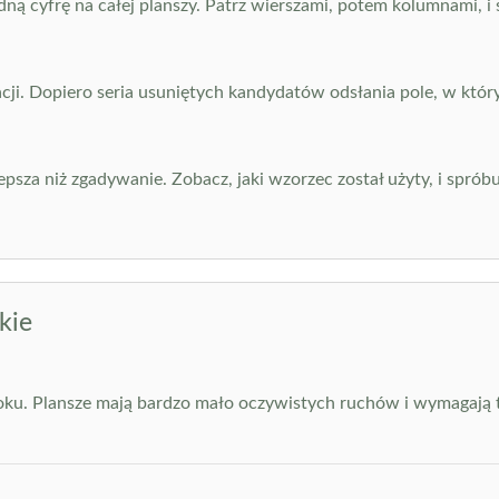
jedną cyfrę na całej planszy. Patrz wierszami, potem kolumnami,
cji. Dopiero seria usuniętych kandydatów odsłania pole, w któr
epsza niż zgadywanie. Zobacz, jaki wzorzec został użyty, i spró
kie
ku. Plansze mają bardzo mało oczywistych ruchów i wymagają t