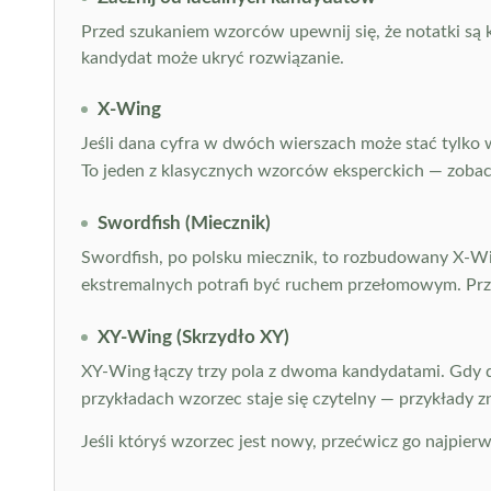
Przed szukaniem wzorców upewnij się, że notatki są 
kandydat może ukryć rozwiązanie.
X-Wing
Jeśli dana cyfra w dwóch wierszach może stać tylko
To jeden z klasycznych wzorców eksperckich — zoba
Swordfish (Miecznik)
Swordfish, po polsku miecznik, to rozbudowany X-Wing
ekstremalnych potrafi być ruchem przełomowym. Pr
XY-Wing (Skrzydło XY)
XY-Wing łączy trzy pola z dwoma kandydatami. Gdy dw
przykładach wzorzec staje się czytelny — przykłady z
Jeśli któryś wzorzec jest nowy, przećwicz go najpie