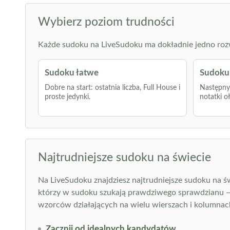
Wybierz poziom trudności
Każde sudoku na LiveSudoku ma dokładnie jedno rozwią
Sudoku łatwe
Sudoku 
Dobre na start: ostatnia liczba, Full House i
Następny 
proste jedynki.
notatki o
Najtrudniejsze sudoku na świecie
Na LiveSudoku znajdziesz najtrudniejsze sudoku na św
którzy w sudoku szukają prawdziwego sprawdzianu — ta
wzorców działających na wielu wierszach i kolumnac
Zacznij od idealnych kandydatów