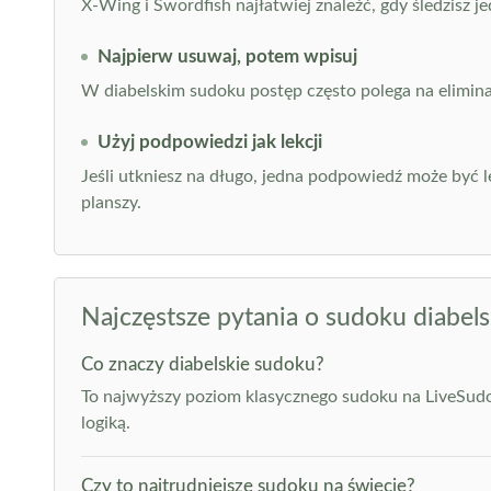
X-Wing i Swordfish najłatwiej znaleźć, gdy śledzisz 
Najpierw usuwaj, potem wpisuj
W diabelskim sudoku postęp często polega na elimina
Użyj podpowiedzi jak lekcji
Jeśli utkniesz na długo, jedna podpowiedź może być l
planszy.
Najczęstsze pytania o sudoku diabels
Co znaczy diabelskie sudoku?
To najwyższy poziom klasycznego sudoku na LiveSudo
logiką.
Czy to najtrudniejsze sudoku na świecie?