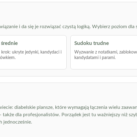
zanie i da się je rozwiązać czystą logiką. Wybierz poziom dla s
średnie
Sudoku trudne
krok: ukryte jedynki, kandydaci i
Wyzwanie z notatkami, zabloko
łówkiem.
kandydatami i parami.
iecie: diabelskie plansze, które wymagają łączenia wielu zaawa
kże dla profesjonalistów. Porządek jest tu ważniejszy niż szyb
h jednocześnie.