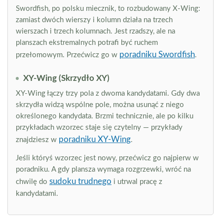
Swordfish, po polsku miecznik, to rozbudowany X-Wing:
zamiast dwóch wierszy i kolumn działa na trzech
wierszach i trzech kolumnach. Jest rzadszy, ale na
planszach ekstremalnych potrafi być ruchem
poradniku Swordfish
przełomowym. Przećwicz go w
.
XY-Wing (Skrzydło XY)
XY-Wing łączy trzy pola z dwoma kandydatami. Gdy dwa
skrzydła widzą wspólne pole, można usunąć z niego
określonego kandydata. Brzmi technicznie, ale po kilku
przykładach wzorzec staje się czytelny — przykłady
poradniku XY-Wing
znajdziesz w
.
Jeśli któryś wzorzec jest nowy, przećwicz go najpierw w
poradniku. A gdy plansza wymaga rozgrzewki, wróć na
sudoku trudnego
chwilę do
i utrwal pracę z
kandydatami.