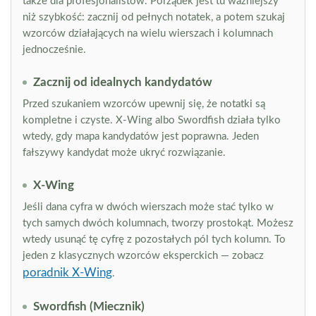
także dla profesjonalistów. Porządek jest tu ważniejszy
niż szybkość: zacznij od pełnych notatek, a potem szukaj
wzorców działających na wielu wierszach i kolumnach
jednocześnie.
Zacznij od idealnych kandydatów
Przed szukaniem wzorców upewnij się, że notatki są
kompletne i czyste. X-Wing albo Swordfish działa tylko
wtedy, gdy mapa kandydatów jest poprawna. Jeden
fałszywy kandydat może ukryć rozwiązanie.
X-Wing
Jeśli dana cyfra w dwóch wierszach może stać tylko w
tych samych dwóch kolumnach, tworzy prostokąt. Możesz
wtedy usunąć tę cyfrę z pozostałych pól tych kolumn. To
jeden z klasycznych wzorców eksperckich — zobacz
poradnik X-Wing
.
Swordfish (Miecznik)