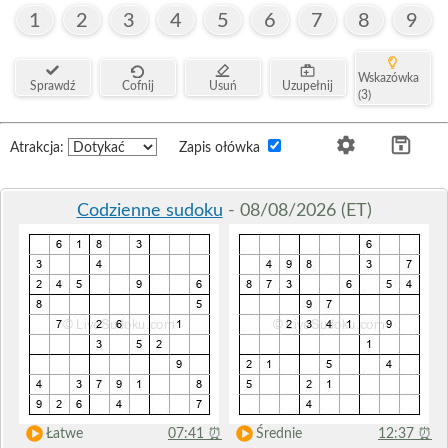
1
2
3
4
5
6
7
8
9
Wskazówka
Sprawdź
Cofnij
Usuń
Uzupełnij
(3)
Atrakcja:
Zapis ołówka
Codzienne sudoku
- 08/08/2026 (ET)
Łatwe
07:41
⏰
Średnie
12:37
⏰