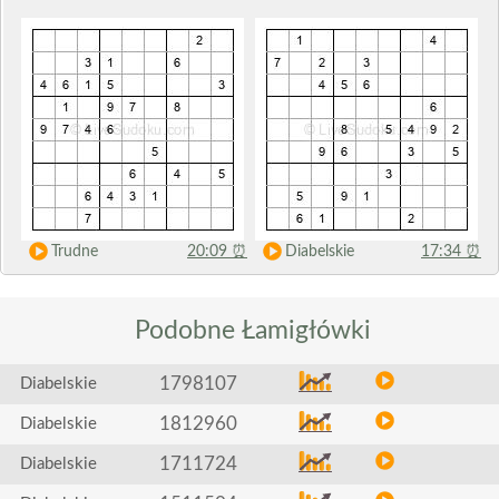
Trudne
20:09
⏰
Diabelskie
17:34
⏰
Podobne
Łamigłówki
1798107
Diabelskie
1812960
Diabelskie
1711724
Diabelskie