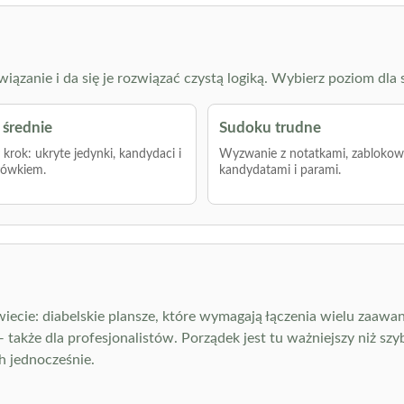
zanie i da się je rozwiązać czystą logiką. Wybierz poziom dla s
średnie
Sudoku trudne
krok: ukryte jedynki, kandydaci i
Wyzwanie z notatkami, zabloko
łówkiem.
kandydatami i parami.
iecie: diabelskie plansze, które wymagają łączenia wielu zaawa
kże dla profesjonalistów. Porządek jest tu ważniejszy niż szyb
h jednocześnie.