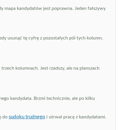
 gdy mapa kandydatów jest poprawna. Jeden fałszywy
y usunąć tę cyfrę z pozostałych pól tych kolumn.
trzech kolumnach. Jest rzadszy, ale na planszach
go kandydata. Brzmi technicznie, ale po kilku
sudoku trudnego
lę do
i utrwal pracę z kandydatami.