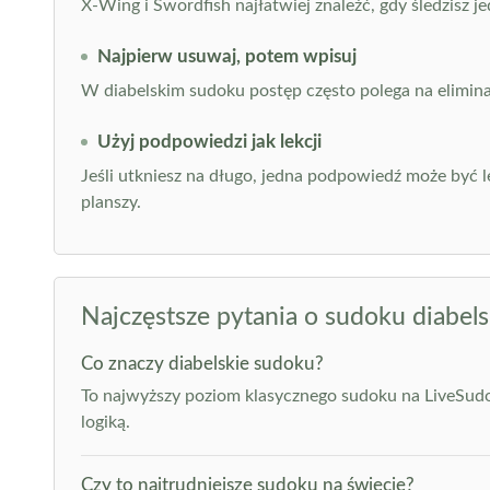
X-Wing i Swordfish najłatwiej znaleźć, gdy śledzisz 
Najpierw usuwaj, potem wpisuj
W diabelskim sudoku postęp często polega na elimina
Użyj podpowiedzi jak lekcji
Jeśli utkniesz na długo, jedna podpowiedź może być l
planszy.
Najczęstsze pytania o sudoku diabels
Co znaczy diabelskie sudoku?
To najwyższy poziom klasycznego sudoku na LiveSudo
logiką.
Czy to najtrudniejsze sudoku na świecie?