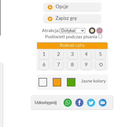
Opcje
Zapisz grę
Atrakcja:
Podświetl podczas pisania
Podkreśl cyfry
1
2
3
4
5
6
7
8
9
Jasne kolory
Udostępnij