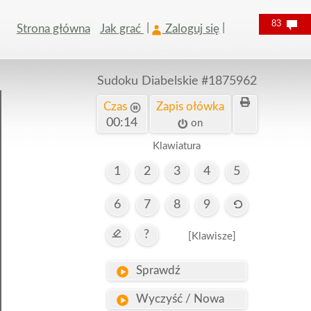
83
Strona główna
Jak grać
Zaloguj się
Sudoku Diabelskie
#1875962
Czas
Zapis ołówka
00:15
on
Klawiatura
1
2
3
4
5
6
7
8
9
?
[Klawisze]
Sprawdź
Wyczyść / Nowa