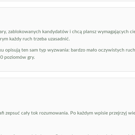
 pary, zablokowanych kandydatów i chcą plansz wymagających cie
rym każdy ruch trzeba uzasadnić.
oku opisują ten sam typ wyzwania: bardzo mało oczywistych ruch
10 poziomów gry.
fi zepsuć cały tok rozumowania. Po każdym wpisie przejrzyj wier