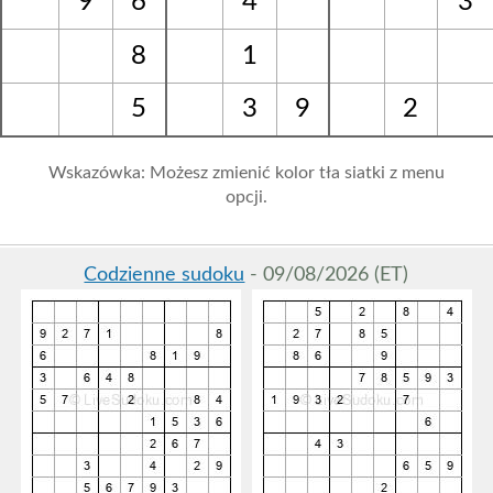
9
6
4
3
8
1
5
3
9
2
Wskazówka: Możesz zmienić kolor tła siatki z menu
opcji.
Codzienne sudoku
- 09/08/2026 (ET)