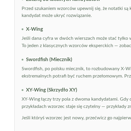
Przed szukaniem wzorców upewnij się, że notatki są 
kandydat może ukryć rozwiązanie.
X-Wing
Jeśli dana cyfra w dwóch wierszach może stać tylko
To jeden z klasycznych wzorców eksperckich — zoba
Swordfish (Miecznik)
Swordfish, po polsku miecznik, to rozbudowany X-Wing
ekstremalnych potrafi być ruchem przełomowym. Pr
XY-Wing (Skrzydło XY)
XY-Wing łączy trzy pola z dwoma kandydatami. Gdy dw
przykładach wzorzec staje się czytelny — przykłady z
Jeśli któryś wzorzec jest nowy, przećwicz go najpie