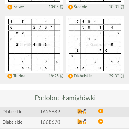
Łatwe
10:05
⏰
Średnie
10:31
⏰
Trudne
18:25
⏰
Diabelskie
29:30
⏰
Podobne
Łamigłówki
1625889
Diabelskie
1668670
Diabelskie