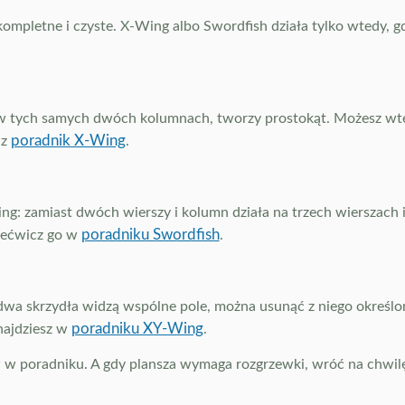
kompletne i czyste. X-Wing albo Swordfish działa tylko wtedy,
 w tych samych dwóch kolumnach, tworzy prostokąt. Możesz wted
poradnik X-Wing
cz
.
: zamiast dwóch wierszy i kolumn działa na trzech wierszach i 
poradniku Swordfish
zećwicz go w
.
a skrzydła widzą wspólne pole, można usunąć z niego określone
poradniku XY-Wing
najdziesz w
.
rw w poradniku. A gdy plansza wymaga rozgrzewki, wróć na chwi