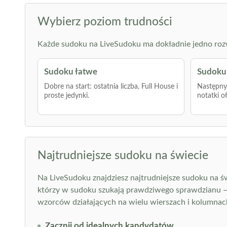
Wybierz poziom trudności
Każde sudoku na LiveSudoku ma dokładnie jedno rozwią
Sudoku łatwe
Sudoku 
Dobre na start: ostatnia liczba, Full House i
Następny 
proste jedynki.
notatki o
Najtrudniejsze sudoku na świecie
Na LiveSudoku znajdziesz najtrudniejsze sudoku na św
którzy w sudoku szukają prawdziwego sprawdzianu — ta
wzorców działających na wielu wierszach i kolumnac
Zacznij od idealnych kandydatów