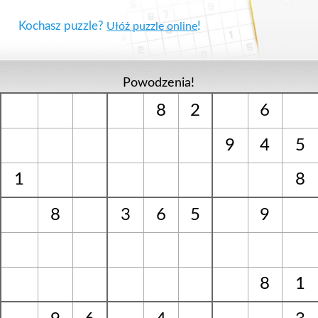
Kochasz puzzle?
!
Ułóż puzzle online
Powodzenia!
8
2
6
9
4
5
1
8
8
3
6
5
9
8
1