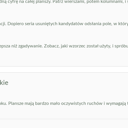
jedną cyfrę na całej planszy. Patrz wierszami, potem kolumnami,
cji. Dopiero seria usuniętych kandydatów odsłania pole, w któr
epsza niż zgadywanie. Zobacz, jaki wzorzec został użyty, i spró
kie
ku. Plansze mają bardzo mało oczywistych ruchów i wymagają t