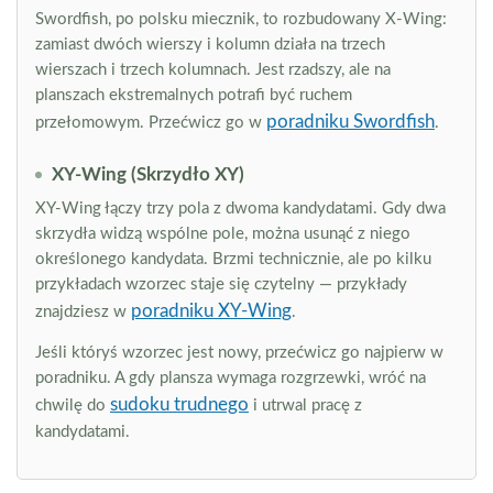
Swordfish, po polsku miecznik, to rozbudowany X-Wing:
zamiast dwóch wierszy i kolumn działa na trzech
wierszach i trzech kolumnach. Jest rzadszy, ale na
planszach ekstremalnych potrafi być ruchem
poradniku Swordfish
przełomowym. Przećwicz go w
.
XY-Wing (Skrzydło XY)
XY-Wing łączy trzy pola z dwoma kandydatami. Gdy dwa
skrzydła widzą wspólne pole, można usunąć z niego
określonego kandydata. Brzmi technicznie, ale po kilku
przykładach wzorzec staje się czytelny — przykłady
poradniku XY-Wing
znajdziesz w
.
Jeśli któryś wzorzec jest nowy, przećwicz go najpierw w
poradniku. A gdy plansza wymaga rozgrzewki, wróć na
sudoku trudnego
chwilę do
i utrwal pracę z
kandydatami.