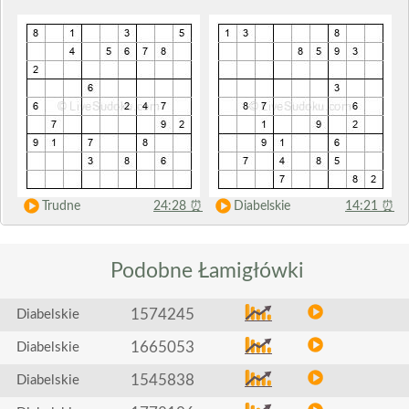
Trudne
24:28
⏰
Diabelskie
14:21
⏰
Podobne
Łamigłówki
1574245
Diabelskie
1665053
Diabelskie
1545838
Diabelskie