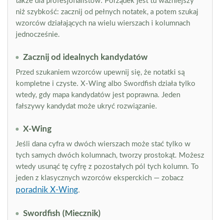
także dla profesjonalistów. Porządek jest tu ważniejszy
niż szybkość: zacznij od pełnych notatek, a potem szukaj
wzorców działających na wielu wierszach i kolumnach
jednocześnie.
Zacznij od idealnych kandydatów
Przed szukaniem wzorców upewnij się, że notatki są
kompletne i czyste. X-Wing albo Swordfish działa tylko
wtedy, gdy mapa kandydatów jest poprawna. Jeden
fałszywy kandydat może ukryć rozwiązanie.
X-Wing
Jeśli dana cyfra w dwóch wierszach może stać tylko w
tych samych dwóch kolumnach, tworzy prostokąt. Możesz
wtedy usunąć tę cyfrę z pozostałych pól tych kolumn. To
jeden z klasycznych wzorców eksperckich — zobacz
poradnik X-Wing
.
Swordfish (Miecznik)