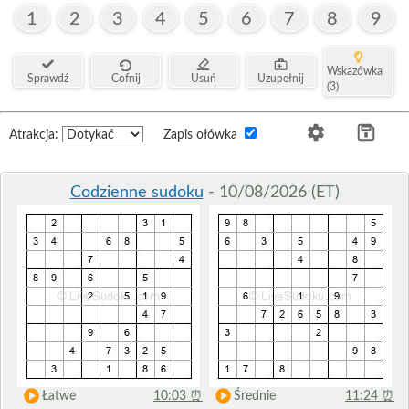
1
2
3
4
5
6
7
8
9
Wskazówka
Sprawdź
Cofnij
Usuń
Uzupełnij
(3)
Atrakcja:
Zapis ołówka
Codzienne sudoku
- 10/08/2026 (ET)
Łatwe
10:03
⏰
Średnie
11:24
⏰