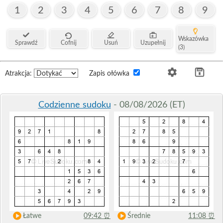
1
2
3
4
5
6
7
8
9
Wskazówka
Sprawdź
Cofnij
Usuń
Uzupełnij
(3)
Atrakcja:
Zapis ołówka
Codzienne sudoku
- 08/08/2026 (ET)
Łatwe
09:42
⏰
Średnie
11:08
⏰