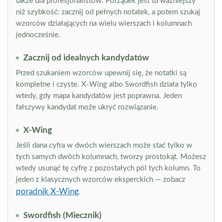
także dla profesjonalistów. Porządek jest tu ważniejszy
niż szybkość: zacznij od pełnych notatek, a potem szukaj
wzorców działających na wielu wierszach i kolumnach
jednocześnie.
Zacznij od idealnych kandydatów
Przed szukaniem wzorców upewnij się, że notatki są
kompletne i czyste. X-Wing albo Swordfish działa tylko
wtedy, gdy mapa kandydatów jest poprawna. Jeden
fałszywy kandydat może ukryć rozwiązanie.
X-Wing
Jeśli dana cyfra w dwóch wierszach może stać tylko w
tych samych dwóch kolumnach, tworzy prostokąt. Możesz
wtedy usunąć tę cyfrę z pozostałych pól tych kolumn. To
jeden z klasycznych wzorców eksperckich — zobacz
poradnik X-Wing
.
Swordfish (Miecznik)