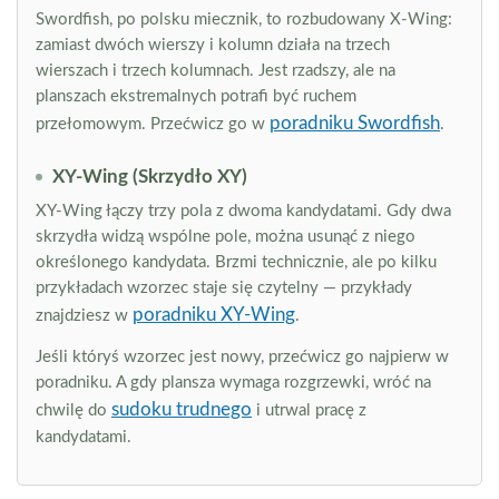
Swordfish, po polsku miecznik, to rozbudowany X-Wing:
zamiast dwóch wierszy i kolumn działa na trzech
wierszach i trzech kolumnach. Jest rzadszy, ale na
planszach ekstremalnych potrafi być ruchem
poradniku Swordfish
przełomowym. Przećwicz go w
.
XY-Wing (Skrzydło XY)
XY-Wing łączy trzy pola z dwoma kandydatami. Gdy dwa
skrzydła widzą wspólne pole, można usunąć z niego
określonego kandydata. Brzmi technicznie, ale po kilku
przykładach wzorzec staje się czytelny — przykłady
poradniku XY-Wing
znajdziesz w
.
Jeśli któryś wzorzec jest nowy, przećwicz go najpierw w
poradniku. A gdy plansza wymaga rozgrzewki, wróć na
sudoku trudnego
chwilę do
i utrwal pracę z
kandydatami.