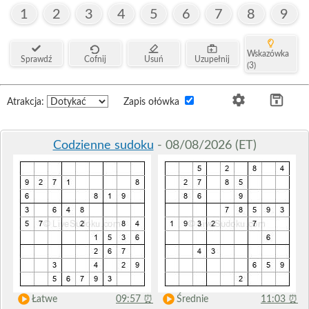
1
2
3
4
5
6
7
8
9
Wskazówka
Sprawdź
Cofnij
Usuń
Uzupełnij
(3)
Atrakcja:
Zapis ołówka
Codzienne sudoku
- 08/08/2026 (ET)
Łatwe
09:57
⏰
Średnie
11:03
⏰