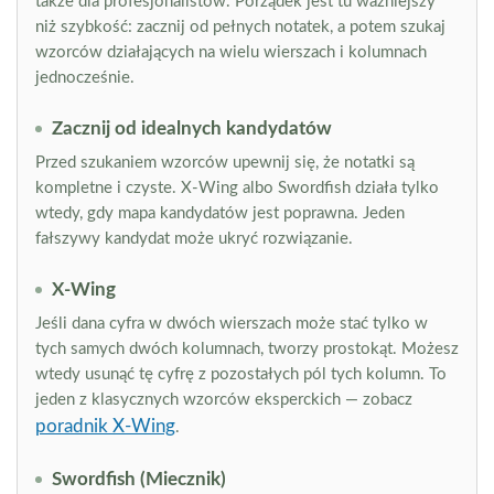
także dla profesjonalistów. Porządek jest tu ważniejszy
niż szybkość: zacznij od pełnych notatek, a potem szukaj
wzorców działających na wielu wierszach i kolumnach
jednocześnie.
Zacznij od idealnych kandydatów
Przed szukaniem wzorców upewnij się, że notatki są
kompletne i czyste. X-Wing albo Swordfish działa tylko
wtedy, gdy mapa kandydatów jest poprawna. Jeden
fałszywy kandydat może ukryć rozwiązanie.
X-Wing
Jeśli dana cyfra w dwóch wierszach może stać tylko w
tych samych dwóch kolumnach, tworzy prostokąt. Możesz
wtedy usunąć tę cyfrę z pozostałych pól tych kolumn. To
jeden z klasycznych wzorców eksperckich — zobacz
poradnik X-Wing
.
Swordfish (Miecznik)