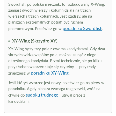
Swordfish, po polsku miecznik, to rozbudowany X-Wing:
zamiast dwóch wierszy i kolumn działa na trzech
wierszach i trzech kolumnach. Jest rzadszy, ale na
planszach ekstremalnych potrafi być ruchem
poradniku Swordfish
przełomowym. Przećwicz go w
.
XY-Wing (Skrzydło XY)
XY-Wing łączy trzy pola z dwoma kandydatami. Gdy dwa
skrzydła widzą wspólne pole, można usunąć z niego
określonego kandydata. Brzmi technicznie, ale po kilku
przykładach wzorzec staje się czytelny — przykłady
poradniku XY-Wing
znajdziesz w
.
Jeśli któryś wzorzec jest nowy, przećwicz go najpierw w
poradniku. A gdy plansza wymaga rozgrzewki, wróć na
sudoku trudnego
chwilę do
i utrwal pracę z
kandydatami.