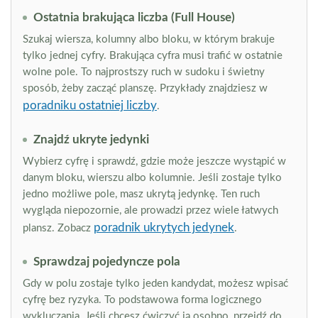
Ostatnia brakująca liczba (Full House)
Szukaj wiersza, kolumny albo bloku, w którym brakuje
tylko jednej cyfry. Brakująca cyfra musi trafić w ostatnie
wolne pole. To najprostszy ruch w sudoku i świetny
sposób, żeby zacząć planszę. Przykłady znajdziesz w
poradniku ostatniej liczby
.
Znajdź ukryte jedynki
Wybierz cyfrę i sprawdź, gdzie może jeszcze wystąpić w
danym bloku, wierszu albo kolumnie. Jeśli zostaje tylko
jedno możliwe pole, masz ukrytą jedynkę. Ten ruch
wygląda niepozornie, ale prowadzi przez wiele łatwych
poradnik ukrytych jedynek
plansz. Zobacz
.
Sprawdzaj pojedyncze pola
Gdy w polu zostaje tylko jeden kandydat, możesz wpisać
cyfrę bez ryzyka. To podstawowa forma logicznego
wykluczania. Jeśli chcesz ćwiczyć ją osobno, przejdź do