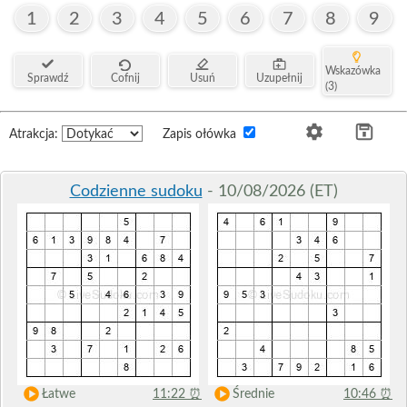
1
2
3
4
5
6
7
8
9
Wskazówka
Sprawdź
Cofnij
Usuń
Uzupełnij
(3)
Atrakcja:
Zapis ołówka
Codzienne sudoku
- 10/08/2026 (ET)
Łatwe
11:22
⏰
Średnie
10:46
⏰