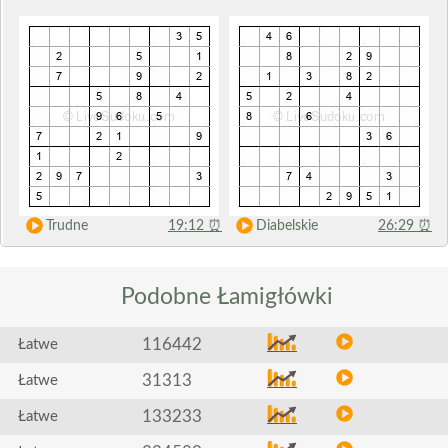
Trudne
19:12
⏰
Diabelskie
26:29
⏰
Podobne
Łamigłówki
116442
Łatwe
31313
Łatwe
133233
Łatwe