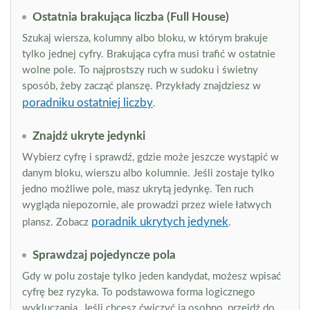
Ostatnia brakująca liczba (Full House)
Szukaj wiersza, kolumny albo bloku, w którym brakuje
tylko jednej cyfry. Brakująca cyfra musi trafić w ostatnie
wolne pole. To najprostszy ruch w sudoku i świetny
sposób, żeby zacząć planszę. Przykłady znajdziesz w
poradniku ostatniej liczby
.
Znajdź ukryte jedynki
Wybierz cyfrę i sprawdź, gdzie może jeszcze wystąpić w
danym bloku, wierszu albo kolumnie. Jeśli zostaje tylko
jedno możliwe pole, masz ukrytą jedynkę. Ten ruch
wygląda niepozornie, ale prowadzi przez wiele łatwych
poradnik ukrytych jedynek
plansz. Zobacz
.
Sprawdzaj pojedyncze pola
Gdy w polu zostaje tylko jeden kandydat, możesz wpisać
cyfrę bez ryzyka. To podstawowa forma logicznego
wykluczania. Jeśli chcesz ćwiczyć ją osobno, przejdź do