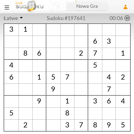
Nowa Gra
Łatwe
Sudoku #197641
00:07
3
1
6
3
8
6
2
7
1
4
5
6
1
5
7
4
2
9
7
9
1
3
6
4
5
8
2
3
7
8
9
5