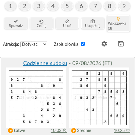
1
2
3
4
5
6
7
8
9
Wskazówka
Sprawdź
Cofnij
Usuń
Uzupełnij
(3)
Atrakcja:
Zapis ołówka
Codzienne sudoku
- 09/08/2026 (ET)
Łatwe
10:03
⏰
Średnie
10:25
⏰