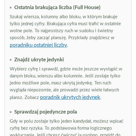
Ostatnia brakująca liczba (Full House)
Szukaj wiersza, kolumny albo bloku, w którym brakuje
tylko jednej cyfry. Brakująca cyfra musi trafić w ostatnie
wolne pole. To najprostszy ruch w sudoku i świetny
sposób, żeby zacząć planszę. Przykłady znajdziesz w
poradniku ostatniej liczby
.
Znajdź ukryte jedynki
Wybierz cyfrę i sprawdź, gdzie może jeszcze wystąpić w
danym bloku, wierszu albo kolumnie. Jeśli zostaje tylko
jedno możliwe pole, masz ukrytą jedynkę. Ten ruch
wygląda niepozornie, ale prowadzi przez wiele łatwych
poradnik ukrytych jedynek
plansz. Zobacz
.
Sprawdzaj pojedyncze pola
Gdy w polu zostaje tylko jeden kandydat, możesz wpisać
cyfrę bez ryzyka. To podstawowa forma logicznego
wykluczania. Jeśli chcesz ćwiczyć ją osobno, przejdź do