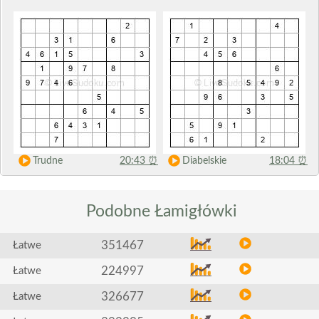
Trudne
20:43
⏰
Diabelskie
18:04
⏰
Podobne
Łamigłówki
351467
Łatwe
224997
Łatwe
326677
Łatwe