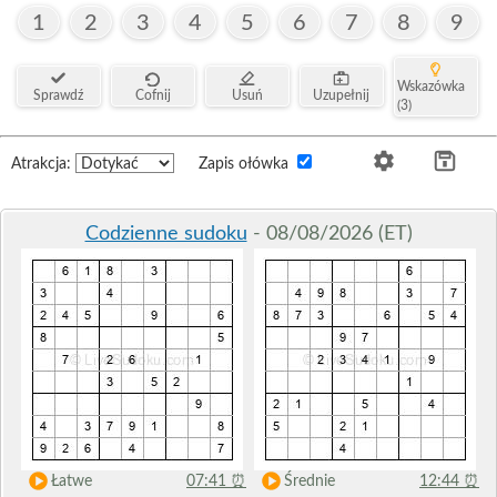
1
2
3
4
5
6
7
8
9
Wskazówka
Sprawdź
Cofnij
Usuń
Uzupełnij
(3)
Atrakcja:
Zapis ołówka
Codzienne sudoku
- 08/08/2026 (ET)
Łatwe
07:41
⏰
Średnie
12:44
⏰