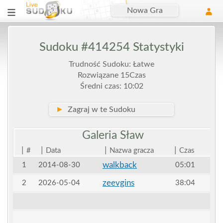
Nowa Gra
Sudoku #414254 Statystyki
Trudność Sudoku: Łatwe
Rozwiązane 15Czas
Średni czas: 10:02
►
Zagraj w te Sudoku
Galeria
Sław
|
|
|
|
#
Data
Nazwa gracza
Czas
walkback
1
2014-08-30
05:01
zeevgins
2
2026-05-04
38:04