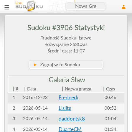
Nowa Gra
Sudoku #3906 Statystyki
Trudność Sudoku: Łatwe
Rozwiązane 263Czas
Średni czas: 11:07
►
Zagraj w te Sudoku
Galeria
Sław
|
|
|
|
#
Data
Nazwa gracza
Czas
Frednerk
1
2016-12-23
00:46
Lislite
2
2026-05-14
00:52
daddontsk8
3
2026-05-14
01:04
DuarteCM
4
2026-05-14
01:34