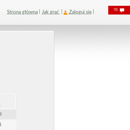
70
Strona główna
Jak grać
Zaloguj się
s
8
1