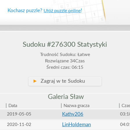
Kochasz puzzle?
!
Ułóż puzzle online
Sudoku #276300 Statystyki
Trudność Sudoku: Łatwe
Rozwiązane 34Czas
Średni czas: 06:15
►
Zagraj w te Sudoku
Galeria
Sław
|
|
|
Data
Nazwa gracza
Cza
Kathy206
2019-05-05
03:1
LinHoldeman
2020-11-02
04:0