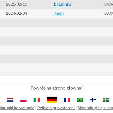
batatinha
2021-02-15
04:3
Jantar
2024-02-04
09:0
Powrót na stronę główną
arunki korzystania
|
Polityka prywatności
|
Skontaktuj się z na