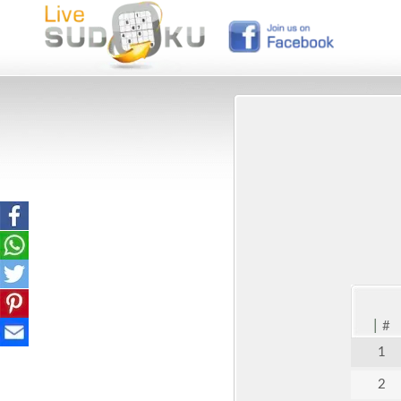
|
#
1
2