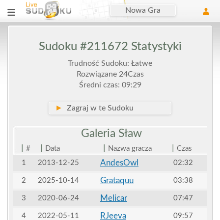
Nowa Gra
Sudoku #211672 Statystyki
Trudność Sudoku: Łatwe
Rozwiązane 24Czas
Średni czas: 09:29
►
Zagraj w te Sudoku
Galeria
Sław
|
|
|
|
#
Data
Nazwa gracza
Czas
AndesOwl
1
2013-12-25
02:32
Grataquu
2
2025-10-14
03:38
Melicar
3
2020-06-24
07:47
RJeeva
4
2022-05-11
09:57