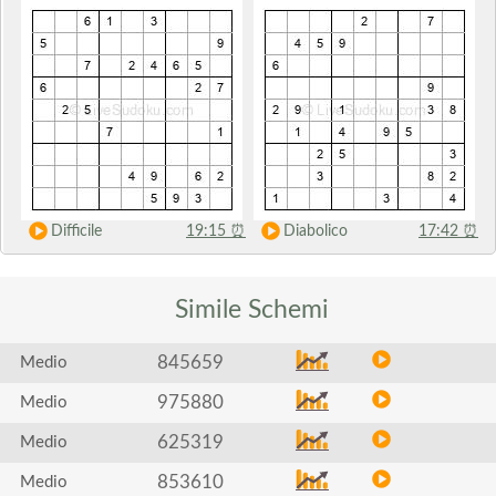
Difficile
19:15
⏰
Diabolico
17:42
⏰
Simile
Schemi
845659
Medio
975880
Medio
625319
Medio
853610
Medio