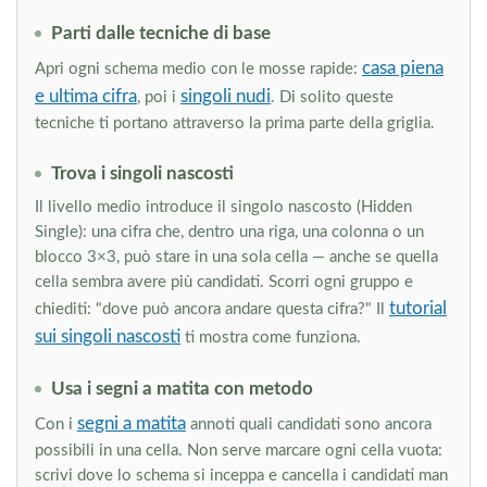
Parti dalle tecniche di base
casa piena
Apri ogni schema medio con le mosse rapide:
e ultima cifra
singoli nudi
, poi i
. Di solito queste
tecniche ti portano attraverso la prima parte della griglia.
Trova i singoli nascosti
Il livello medio introduce il singolo nascosto (Hidden
Single): una cifra che, dentro una riga, una colonna o un
blocco 3×3, può stare in una sola cella — anche se quella
cella sembra avere più candidati. Scorri ogni gruppo e
tutorial
chiediti: "dove può ancora andare questa cifra?" Il
sui singoli nascosti
ti mostra come funziona.
Usa i segni a matita con metodo
segni a matita
Con i
annoti quali candidati sono ancora
possibili in una cella. Non serve marcare ogni cella vuota:
scrivi dove lo schema si inceppa e cancella i candidati man