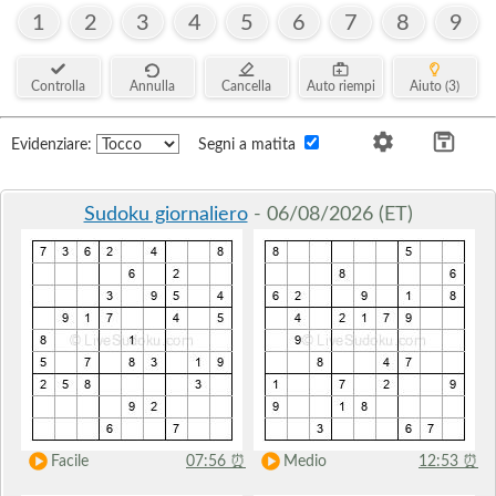
1
2
3
4
5
6
7
8
9
Controlla
Annulla
Cancella
Auto riempi
Aiuto (3)
Evidenziare:
Segni a matita
Sudoku giornaliero
- 06/08/2026 (ET)
Facile
07:56
⏰
Medio
12:53
⏰