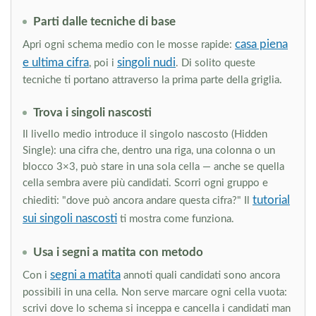
Parti dalle tecniche di base
casa piena
Apri ogni schema medio con le mosse rapide:
e ultima cifra
singoli nudi
, poi i
. Di solito queste
tecniche ti portano attraverso la prima parte della griglia.
Trova i singoli nascosti
Il livello medio introduce il singolo nascosto (Hidden
Single): una cifra che, dentro una riga, una colonna o un
blocco 3×3, può stare in una sola cella — anche se quella
cella sembra avere più candidati. Scorri ogni gruppo e
tutorial
chiediti: "dove può ancora andare questa cifra?" Il
sui singoli nascosti
ti mostra come funziona.
Usa i segni a matita con metodo
segni a matita
Con i
annoti quali candidati sono ancora
possibili in una cella. Non serve marcare ogni cella vuota:
scrivi dove lo schema si inceppa e cancella i candidati man