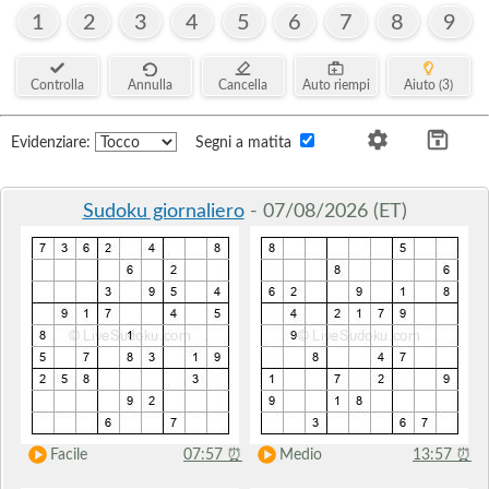
1
2
3
4
5
6
7
8
9
Controlla
Annulla
Cancella
Auto riempi
Aiuto (3)
Evidenziare:
Segni a matita
Sudoku giornaliero
- 07/08/2026 (ET)
Facile
07:57
⏰
Medio
13:57
⏰