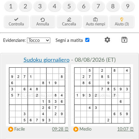
1
2
3
4
5
6
7
8
9
Controlla
Annulla
Cancella
Auto riempi
Aiuto (3)
Evidenziare:
Segni a matita
Sudoku giornaliero
- 08/08/2026 (ET)
Facile
09:28
⏰
Medio
10:07
⏰