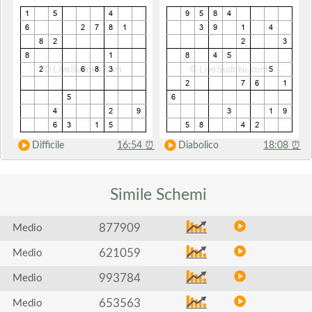
Difficile
16:54
⏰
Diabolico
18:08
⏰
Simile
Schemi
877909
Medio
621059
Medio
993784
Medio
653563
Medio