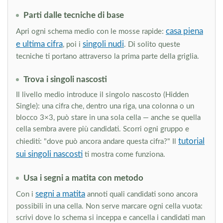
Parti dalle tecniche di base
casa piena
Apri ogni schema medio con le mosse rapide:
e ultima cifra
singoli nudi
, poi i
. Di solito queste
tecniche ti portano attraverso la prima parte della griglia.
Trova i singoli nascosti
Il livello medio introduce il singolo nascosto (Hidden
Single): una cifra che, dentro una riga, una colonna o un
blocco 3×3, può stare in una sola cella — anche se quella
cella sembra avere più candidati. Scorri ogni gruppo e
tutorial
chiediti: "dove può ancora andare questa cifra?" Il
sui singoli nascosti
ti mostra come funziona.
Usa i segni a matita con metodo
segni a matita
Con i
annoti quali candidati sono ancora
possibili in una cella. Non serve marcare ogni cella vuota:
scrivi dove lo schema si inceppa e cancella i candidati man