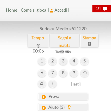
113
Home
Come si gioca
Accedi
Sudoku Medio
#521220
Tempo
Segni a
Stampa
matita
00:07
on
Tastierino
1
2
3
4
5
6
7
8
9
?
[Tasti]
Prova
Aiuto (3)