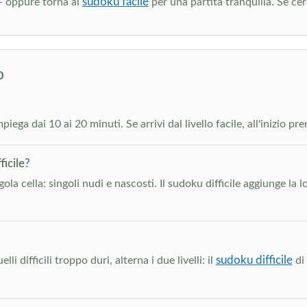
sudoku facile
 oppure torna al
per una partita tranquilla. Se cerc
o
iega dai 10 ai 20 minuti. Se arrivi dal livello facile, all'inizio pr
icile?
ngola cella: singoli nudi e nascosti. Il sudoku difficile aggiunge l
sudoku difficile
 difficili troppo duri, alterna i due livelli: il
di 