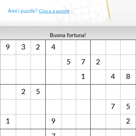
Ami i puzzle?
Gioca a puzzle
Buona fortuna!
9
3
2
4
5
7
2
1
4
8
2
5
7
5
1
9
2