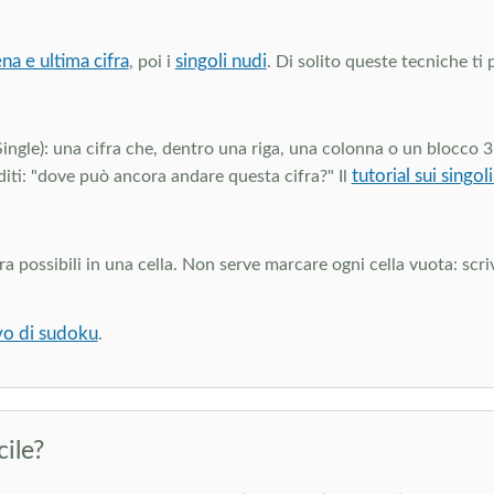
na e ultima cifra
singoli nudi
, poi i
. Di solito queste tecniche ti 
Single): una cifra che, dentro una riga, una colonna o un blocco 3
tutorial sui singol
iti: "dove può ancora andare questa cifra?" Il
 possibili in una cella. Non serve marcare ogni cella vuota: scri
ivo di sudoku
.
cile?