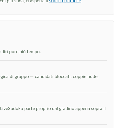
sudoku difficile
hi più sfida, ti aspetta il
.
enditi pure più tempo.
a logica di gruppo — candidati bloccati, coppie nude,
LiveSudoku parte proprio dal gradino appena sopra il