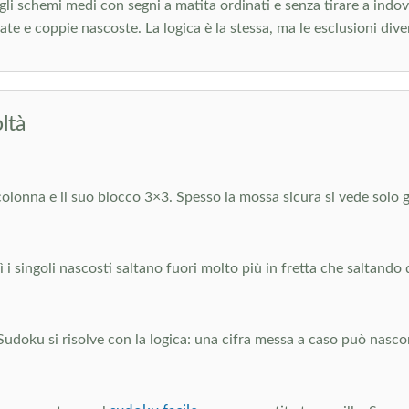
i schemi medi con segni a matita ordinati e senza tirare a indovina
e e coppie nascoste. La logica è la stessa, ma le esclusioni diven
ltà
a colonna e il suo blocco 3×3. Spesso la mossa sicura si vede solo g
 singoli nascosti saltano fuori molto più in fretta che saltando di
Sudoku si risolve con la logica: una cifra messa a caso può nasc