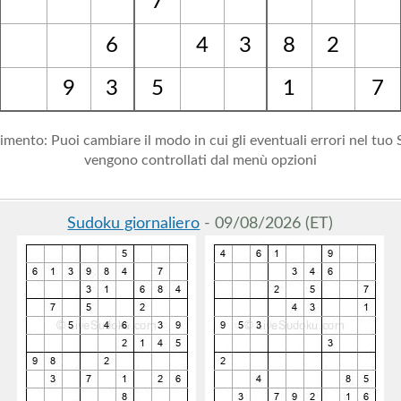
7
6
4
3
8
2
9
3
5
1
7
imento: Puoi cambiare il modo in cui gli eventuali errori nel tuo
vengono controllati dal menù opzioni
Sudoku giornaliero
- 09/08/2026 (ET)