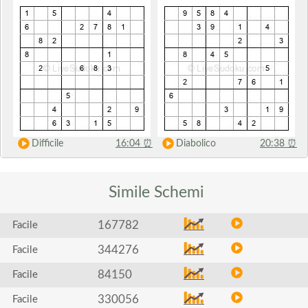
Difficile
16:04
⏰
Diabolico
20:38
⏰
Simile
Schemi
167782
Facile
344276
Facile
84150
Facile
330056
Facile