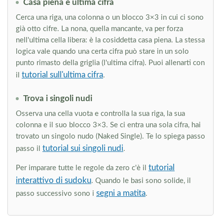
Casa piena e ultima cifra
Cerca una riga, una colonna o un blocco 3×3 in cui ci sono
già otto cifre. La nona, quella mancante, va per forza
nell'ultima cella libera: è la cosiddetta casa piena. La stessa
logica vale quando una certa cifra può stare in un solo
punto rimasto della griglia (l'ultima cifra). Puoi allenarti con
tutorial sull'ultima cifra
il
.
Trova i singoli nudi
Osserva una cella vuota e controlla la sua riga, la sua
colonna e il suo blocco 3×3. Se ci entra una sola cifra, hai
trovato un singolo nudo (Naked Single). Te lo spiega passo
tutorial sui singoli nudi
passo il
.
tutorial
Per imparare tutte le regole da zero c'è il
interattivo di sudoku
. Quando le basi sono solide, il
segni a matita
passo successivo sono i
.