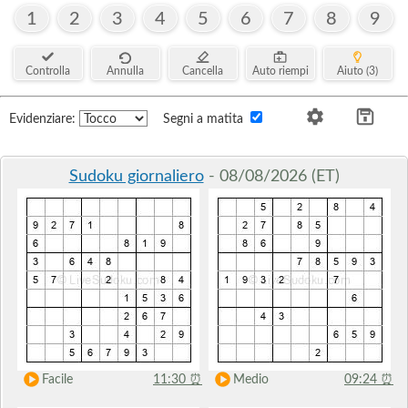
1
2
3
4
5
6
7
8
9
Controlla
Annulla
Cancella
Auto riempi
Aiuto (3)
Evidenziare:
Segni a matita
Sudoku giornaliero
- 08/08/2026 (ET)
Facile
11:30
⏰
Medio
09:24
⏰