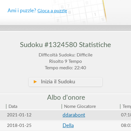
Ami i puzzle?
Gioca a puzzle
Sudoku #1324580 Statistiche
Difficoltà Sudoku: Difficile
Risolto 9 Tempo
Tempo medio: 22:40
►
Inizia il Sudoku
Albo
d'onore
|
|
|
Data
Nome Giocatore
Tem
ddarabont
2021-01-12
07:1
Della
2018-01-25
08:0