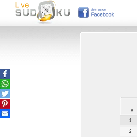
|
#
1
2