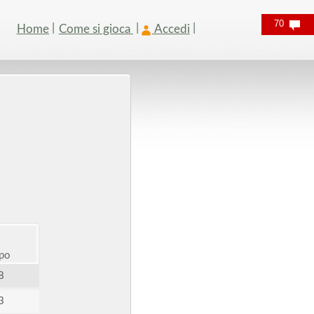
70
Home
Come si gioca
Accedi
po
8
3