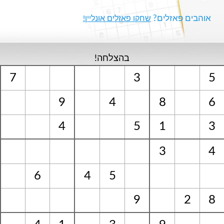
אוהבים פאזלים?
שחקו פאזלים אונליין!
בהצלחה!
7
3
5
9
4
8
6
4
5
1
3
3
4
6
4
5
9
2
8