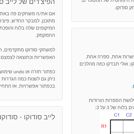
בה היפותטית של המספרים.
הפיצ'רים של לייב סו
 סודוקו.
אם את/ה משחקים פה באתר,
מתוכנן. למבקר החדש, פיצ'
המיקומים שלה בלוח והופכת 
החמקמק.
למשחקי סודוקו מתקדמים, 
שרות אחת, ספרה אחת.
האפשריות וכתוצאה לצמצם 
 אולי תבדקו כמה מהלכים
כפתור חזרה או undo שימושי ביותר. חפש/י טעויות בכפתור בדיקה
ניתן גם לשנות כמה הגדרות
.
בכפתור אפשרויות. אז התחיל
nacked triples. מצב שבו שלושת הספרות הורודות
 של 3 על 3:
לייב סודוקו - סודוקו