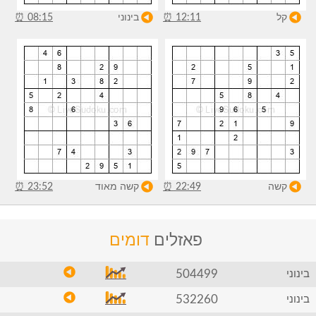
קל
12:11
⏰
בינוני
08:15
⏰
קשה
22:49
⏰
קשה מאוד
23:52
⏰
פאזלים
דומים
504499
בינוני
532260
בינוני