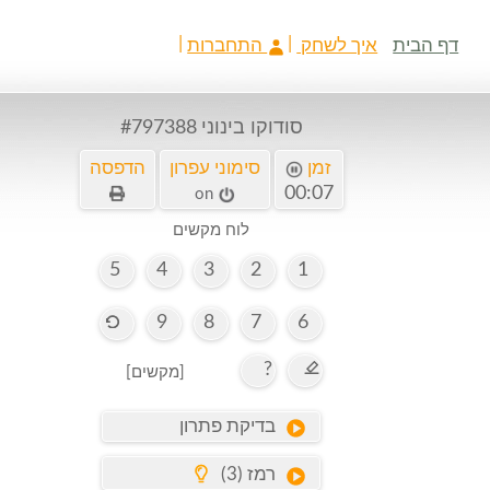
דף הבית
איך לשחק
התחברות
סודוקו בינוני
#797388
זמן
סימוני עפרון
הדפסה
00:07
on
לוח מקשים
5
4
3
2
1
9
8
7
6
?
[מקשים]
בדיקת פתרון
רמז (3)