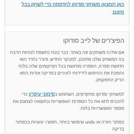
כאן תמצאו משחקי סודוקו להדפסה כדי לשחק בכל
מקום
.
הפיצ'רים של לייב סודוקו
אם את/ה משחקים פה באתר, כבר בטח נחשפת לנוחות הרבה
בה המשחק שלנו מתוכנן. למבקר החדש, פיצ'ר נהדר הוא
הדגשת ספרה, הספרה מודגשת בכל המיקומים שלה בלוח
והופכת את החיפוש לידידותי לעיניים בסריקה אודות התא
הריק החמקמק.
סימוני עיפרון
למשחקי סודוקו מתקדמים, השתמש ב
כדי
להכניס לתא את כל הספרות האפשריות וכתוצאה לצמצם את
מספר האפשרויות בלוח.
כפתור חזרה או undo שימושי ביותר. חפש/י טעויות בכפתור
בדיקה