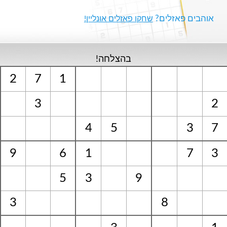
אוהבים פאזלים?
שחקו פאזלים אונליין!
בהצלחה!
2
7
1
3
2
4
5
3
7
9
6
1
7
3
5
3
9
3
8