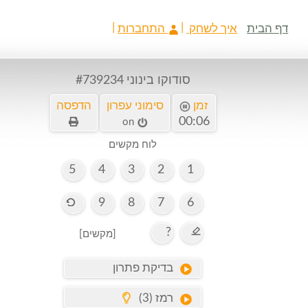
דף הבית
איך לשחק
התחברות
סודוקו בינוני
#739234
זמן
סימוני עפרון
הדפסה
00:07
on
לוח מקשים
5
4
3
2
1
9
8
7
6
?
[מקשים]
בדיקת פתרון
רמז (3)