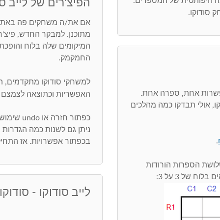
בה היפותטית של המספרים.
הפיצ'רים של לייב סו
 סודוקו.
אם את/ה משחקים פה באתר,
מתוכנן. למבקר החדש, פיצ'
המיקומים שלה בלוח והופכת 
החמקמק.
למשחקי סודוקו מתקדמים, 
שרות אחת, ספרה אחת.
האפשריות וכתוצאה לצמצם 
 אולי תבדקו כמה מהלכים
כפתור חזרה או undo שימושי ביותר. חפש/י טעויות בכפתור בדיקה
ניתן גם לשנות כמה הגדרות
.
בכפתור אפשרויות. אז התחיל
nacked triples. מצב שבו שלושת הספרות הורודות
 של 3 על 3:
לייב סודוקו - סודוקו