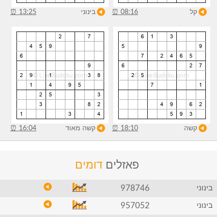
קל
08:16
⏰
בינוני
13:25
⏰
קשה
18:10
⏰
קשה מאוד
16:04
⏰
פאזלים
דומים
978746
בינוני
957052
בינוני