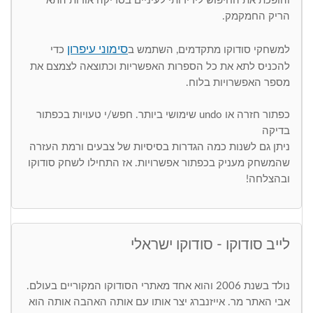
והופכת את החיפוש לידידותי לעיניים בסריקה אודות התא
הריק החמקמק.
סימוני עיפרון
למשחקי סודוקו מתקדמים, השתמש ב
כדי
להכניס לתא את כל הספרות האפשריות וכתוצאה לצמצם את
מספר האפשרויות בלוח.
כפתור חזרה או undo שימושי ביותר. חפש/י טעויות בכפתור
בדיקה
ניתן גם לשנות כמה הגדרות בסיסיות של צבעים ורמת העזרה
שהמשחק מעניק בכפתור אפשרויות. אז התחילו לשחק סודוקו
ובהצלחה!
לייב סודוקו - סודוקו ישראלי
נולד בשנת 2006 והוא אחד מאתרי הסודוקו המקוריים בעולם.
אבי האתר מר. אייזנברג יצר אותו עם אותה האהבה אותה הוא