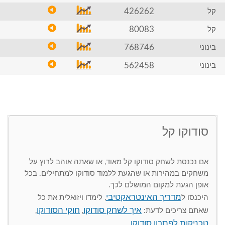
426262
קל
80083
קל
768746
בינוני
562458
בינוני
סודוקו קל
אם נכנסת לשחק סודוקו קל מאוד, או שאתה אוהב לרוץ על
משחקים במהירות או שהגעת ללמוד סודוקו למתחילים. בכל
אופן הגעת למקום המושלם לכך.
מדריך האינטראקטיבי
היכנסו ל
, לימדו ויזואלית את כל
איך לשחק סודוקו
חוקי הסודוקו
שאתם צריכים לדעת:
,
,
טכניקות לפתרון סודוקו
.