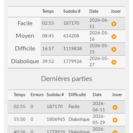
Temps
Sudoku #
Date
Jouer
2026-06-
Facile
02:55
187170
11
2026-05-
Moyen
08:45
614208
16
2026-05-
Difficile
16:57
1119838
15
2026-05-
Diabolique
39:52
1779926
27
Dernières parties
Temps
Erreurs
Sudoku #
Difficulté
Date
Jouer
2026-
02:55
0
187170
Facile
06-11
2026-
55:50
0
1806965
Diabolique
05-29
2026-
40:36
0
1779926
Diabolique