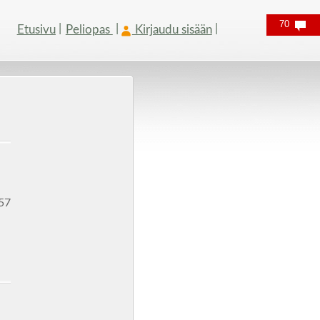
70
Etusivu
Peliopas
Kirjaudu sisään
 57