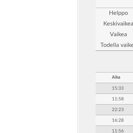
Helppo
Keskivaike
Vaikea
Todella vaik
Aika
15:33
11:58
22:23
16:28
11:56