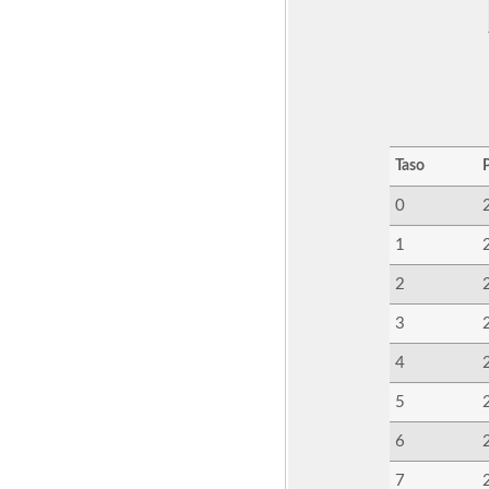
Taso
0
1
2
3
4
5
6
7