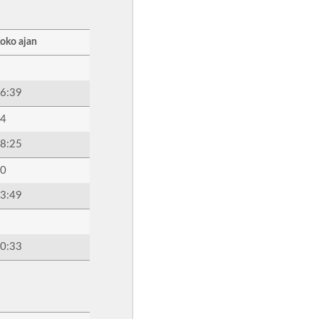
oko ajan
6:39
4
8:25
0
3:49
0:33