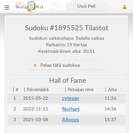
Uusi Peli
Sudoku #1895525 Tilastot
Sudokun vaikeustaso: Todella vaikea
Ratkaistu 19 Kertaa
Keskimääräinen aika: 30:51
►
Pelaa tätä sudokua
Hall of
Fame
|
|
|
|
#
Päivämäärä
Pelaajan nimi
Aika
cytexan
1
2015-05-22
11:26
Norhani
2
2022-11-15
14:36
Alioops
3
2025-03-08
15:37