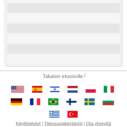
Takaisin etusivulle
Käyttöehdot
|
Tietosuojakäytäntö
|
Ota yhteyttä