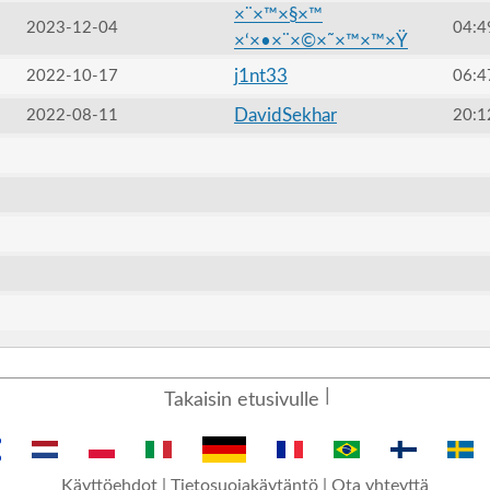
×¨×™×§×™
2023-12-04
04:4
×‘×•×¨×©×˜×™×™×Ÿ
j1nt33
2022-10-17
06:4
DavidSekhar
2022-08-11
20:1
Takaisin etusivulle
Käyttöehdot
|
Tietosuojakäytäntö
|
Ota yhteyttä