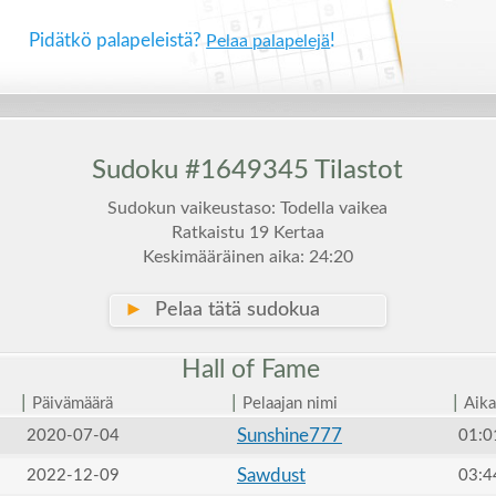
Pidätkö palapeleistä?
!
Pelaa palapelejä
Sudoku #1649345 Tilastot
Sudokun vaikeustaso: Todella vaikea
Ratkaistu 19 Kertaa
Keskimääräinen aika: 24:20
►
Pelaa tätä sudokua
Hall of
Fame
|
|
|
Päivämäärä
Pelaajan nimi
Aika
Sunshine777
2020-07-04
01:0
Sawdust
2022-12-09
03:4