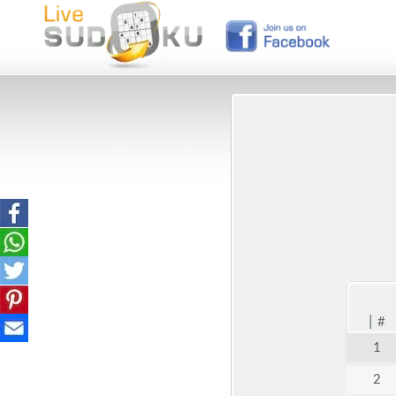
|
#
1
2