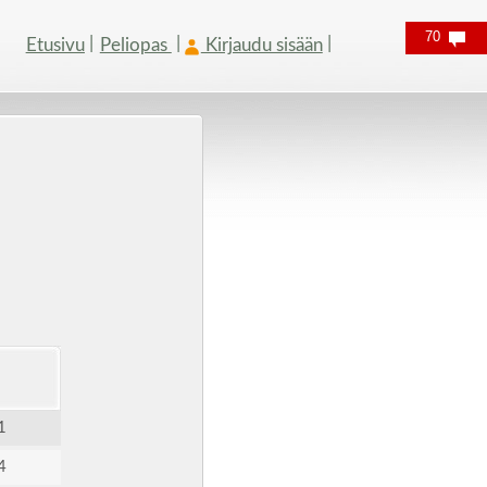
70
Etusivu
Peliopas
Kirjaudu sisään
1
4