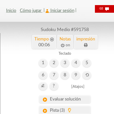
68
Inicio
Cómo jugar
Iniciar sesión
Sudoku Medio
#591758
Tiempo
Notas
impresión
00:06
on
Teclado
1
2
3
4
5
6
7
8
9
?
[Atajos]
Evaluar solución
Pista (3)