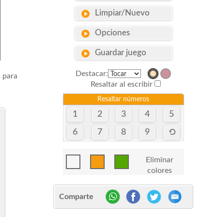
Limpiar/Nuevo
Opciones
Guardar juego
Destacar:
s para
Resaltar al escribir
Resaltar números
1
2
3
4
5
6
7
8
9
Eliminar
colores
Comparte