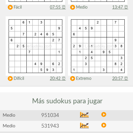
Fácil
07:55
⏰
Medio
13:47
⏰
Difícil
20:42
⏰
Extremo
20:57
⏰
Más sudokus
para jugar
951034
Medio
531943
Medio