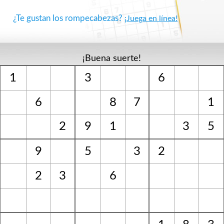
¿Te gustan los rompecabezas?
¡Juega en línea!
¡Buena suerte!
1
3
6
6
8
7
1
2
9
1
3
5
9
5
3
2
2
3
6