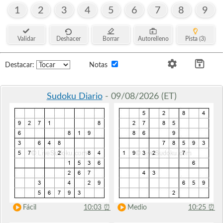
1
2
3
4
5
6
7
8
9
Validar
Deshacer
Borrar
Autorelleno
Pista (3)
Destacar:
Notas
Sudoku Diario
- 09/08/2026 (ET)
Fácil
10:03
⏰
Medio
10:25
⏰