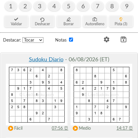
1
2
3
4
5
6
7
8
9
Validar
Deshacer
Borrar
Autorelleno
Pista (3)
Destacar:
Notas
Sudoku Diario
- 06/08/2026 (ET)
Fácil
07:56
⏰
Medio
14:17
⏰