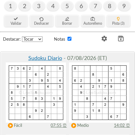
1
2
3
4
5
6
7
8
9
Validar
Deshacer
Borrar
Autorelleno
Pista (3)
Destacar:
Notas
Sudoku Diario
- 07/08/2026 (ET)
Fácil
07:55
⏰
Medio
14:02
⏰