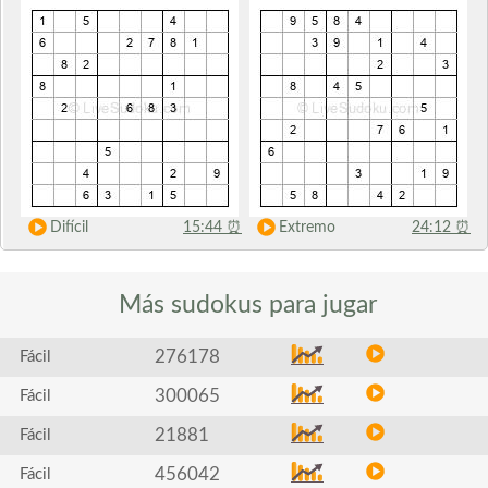
Difícil
15:44
⏰
Extremo
24:12
⏰
Más sudokus
para jugar
276178
Fácil
300065
Fácil
21881
Fácil
456042
Fácil