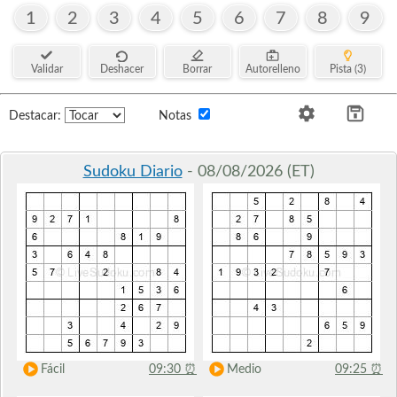
1
2
3
4
5
6
7
8
9
Validar
Deshacer
Borrar
Autorelleno
Pista (3)
Destacar:
Notas
Sudoku Diario
- 08/08/2026 (ET)
Fácil
09:30
⏰
Medio
09:25
⏰