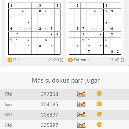
Difícil
21:30
⏰
Extremo
17:40
⏰
Más sudokus
para jugar
397353
Fácil
204085
Fácil
306897
Fácil
305897
Fácil