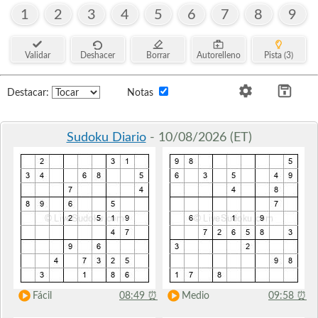
1
2
3
4
5
6
7
8
9
Validar
Deshacer
Borrar
Autorelleno
Pista (3)
Destacar:
Notas
Sudoku Diario
- 10/08/2026 (ET)
Fácil
08:49
⏰
Medio
09:58
⏰