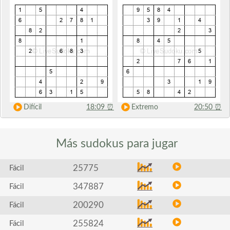
Difícil
18:09
⏰
Extremo
20:50
⏰
Más sudokus
para jugar
25775
Fácil
347887
Fácil
200290
Fácil
255824
Fácil