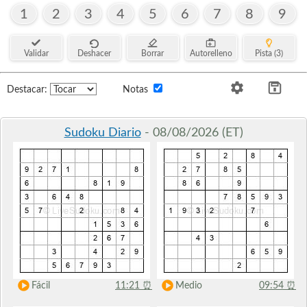
1
2
3
4
5
6
7
8
9
Validar
Deshacer
Borrar
Autorelleno
Pista (3)
Destacar:
Notas
Sudoku Diario
- 08/08/2026 (ET)
Fácil
11:21
⏰
Medio
09:54
⏰