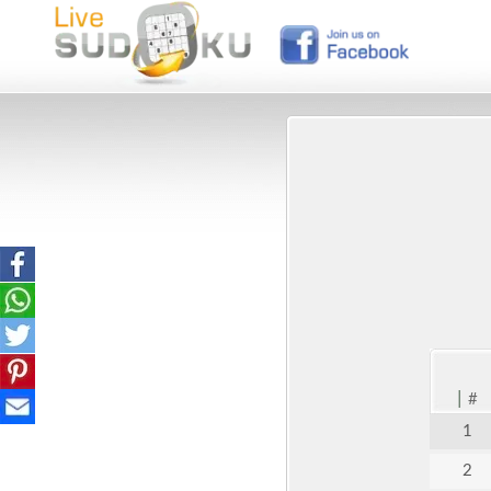
|
#
1
2