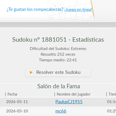
¿Te gustan los rompecabezas?
¡Juega en línea!
Sudoku nº 1881051 - Estadísticas
Dificultad del Sudoku: Extremo
Resuelto 252 veces
Tiempo medio: 22:41
►
Resolver este Sudoku
Salón de la
Fama
|
|
|
Fecha
Nombre del jugador
Tie
PaulusCJ1955
2026-05-11
01:1
mc66
2026-05-10
01:2