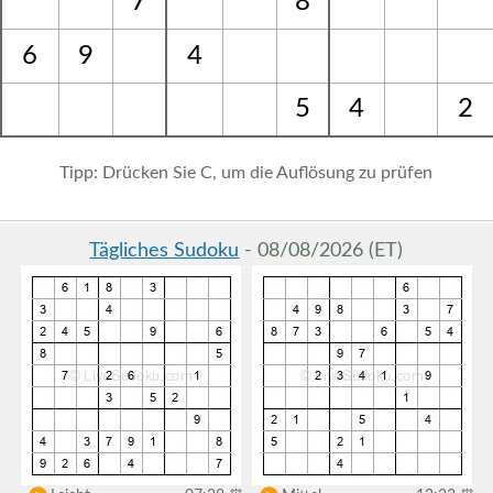
7
8
6
9
4
5
4
2
Tipp: Drücken Sie C, um die Auflösung zu prüfen
Tägliches Sudoku
- 08/08/2026 (ET)