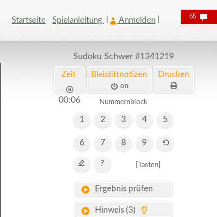
65
Startseite
Spielanleitung
Anmelden
Sudoku Schwer
#1341219
Zeit
Bleistiftnotizen
Drucken
on
00:07
Nummernblock
1
2
3
4
5
6
7
8
9
?
[Tasten]
Ergebnis prüfen
Hinweis (3)