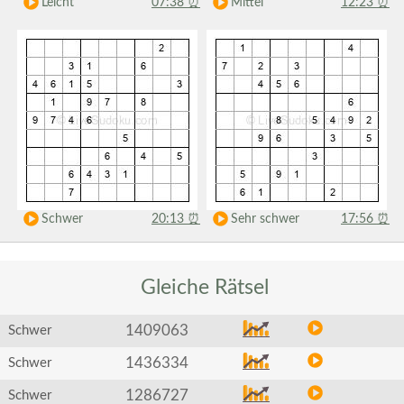
Leicht
07:38
⏰
Mittel
12:23
⏰
Schwer
20:13
⏰
Sehr schwer
17:56
⏰
Gleiche
Rätsel
1409063
Schwer
1436334
Schwer
1286727
Schwer