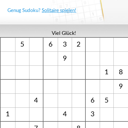
Genug Sudoku?
Solitaire spielen!
Viel Glück!
5
6
3
2
9
1
8
9
4
6
5
1
4
3