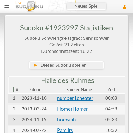
Neues Spiel
Sudoku #1923997 Statistiken
Sudoku Schwierigkeitsgrad: Sehr schwer
Gelöst 21 Zeiten
Durchschnittszeit: 16:22
►
Dieses Sudoku spielen
Halle des
Ruhmes
|
|
|
|
#
Datum
Spieler Name
Zeit
number1cheater
1
2023-11-10
00:03
HomerHomer
2
2013-03-24
04:58
boexanh
3
2024-11-19
05:33
Pamlits
4
2024-07-22
10:39