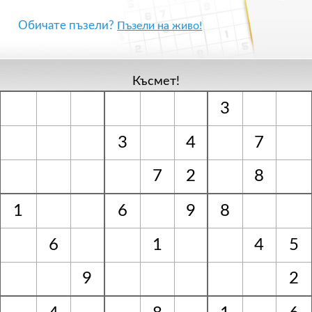
Обичате пъзели?
Пъзели на живо!
Късмет!
3
3
4
7
7
2
8
1
6
9
8
6
1
4
5
9
2