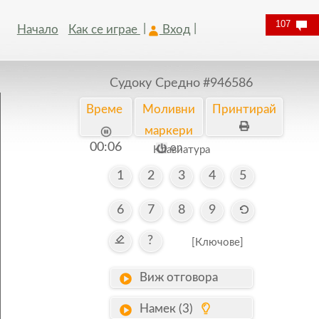
107
Начало
Как се играе
Вход
Судоку Средно
#946586
Време
Моливни
Принтирай
маркери
00:07
on
Kлавиатура
1
2
3
4
5
6
7
8
9
?
[Ключове]
Виж отговора
Намек (3)