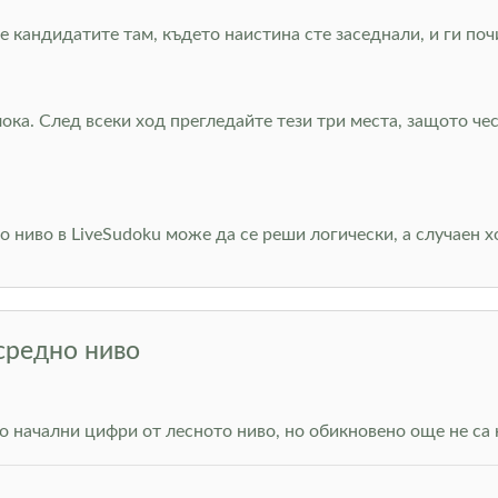
 кандидатите там, където наистина сте заседнали, и ги поч
ока. След всеки ход прегледайте тези три места, защото че
но ниво в LiveSudoku може да се реши логически, а случаен
 средно ниво
о начални цифри от лесното ниво, но обикновено още не са 