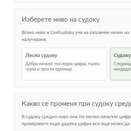
Изберете ниво на судоку
Всяко ниво в LiveSudoku учи на различен начин на
налучкване.
Лесно судоку
Судоку
Добро начало: последна цифра, пълна
Следваща
група и прости единици.
кандидат
Какво се променя при судоку сред
В судоку средно ниво има по-малко начални цифри
проверявате къде дадена цифра все още може да 