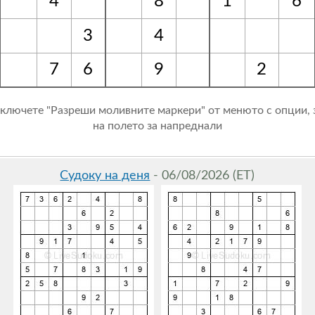
4
8
1
6
3
4
7
6
9
2
Включете "Разреши моливните маркери" от менюто с опции, 
на полето за напреднали
Судоку на деня
- 06/08/2026 (ET)