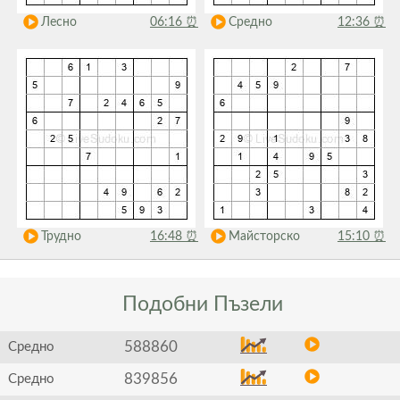
Лесно
06:16
⏰
Средно
12:36
⏰
Трудно
16:48
⏰
Майсторско
15:10
⏰
Подобни
Пъзели
588860
Средно
839856
Средно