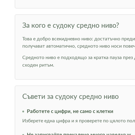
За кого е судоку средно ниво?
Това е добро всекидневно ниво: достатъчно предиз
получават автоматично, средното ниво носи повеч
Средното ниво е подходящо за кратка пауза през 
сходен ритъм.
Съвети за судоку средно ниво
Работете с цифри, не само с клетки
Изберете една цифра и я проверете по цялото поле
Не записвайте прекалено много наведнъж