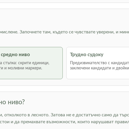
 мислене. Започнете там, където се чувствате уверени, и мин
 средно ниво
Трудно судоку
 стъпка: скрити единици,
Предизвикателство с кандидат
и и моливни маркери.
заключени кандидати и двойки
но ниво?
, отколкото в лесното. Затова не е достатъчно само да търс
стои и да премахвате възможности, които нарушават правил