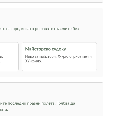
ете нагоре, когато решавате пъзелите без
Майсторско судоку
и,
Ниво за майстори: Х-крило, риба меч и
.
XY-крило.
ите последни празни полета. Трябва да
ата.