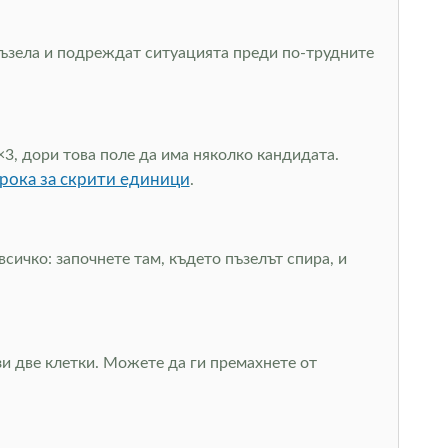
 пъзела и подреждат ситуацията преди по-трудните
×3, дори това поле да има няколко кандидата.
рока за скрити единици
.
сичко: започнете там, където пъзелът спира, и
зи две клетки. Можете да ги премахнете от