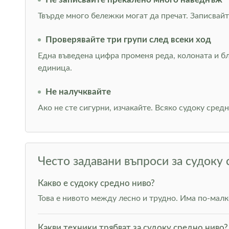
Твърде много бележки могат да пречат. Записвайте
Проверявайте три групи след всеки ход
Една въведена цифра променя реда, колоната и бл
единица.
Не налучквайте
Ако не сте сигурни, изчакайте. Всяко судоку сред
Често задавани въпроси за судоку
Какво е судоку средно ниво?
Това е нивото между лесно и трудно. Има по-малк
Какви техники трябват за судоку средно ниво?