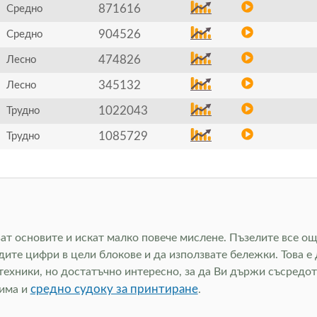
871616
Средно
904526
Средно
474826
Лесно
345132
Лесно
1022043
Трудно
1085729
Трудно
ават основите и искат малко повече мислене. Пъзелите все о
дите цифри в цели блокове и да използвате бележки. Това е
 техники, но достатъчно интересно, за да Ви държи съсредо
средно судоку за принтиране
 има и
.