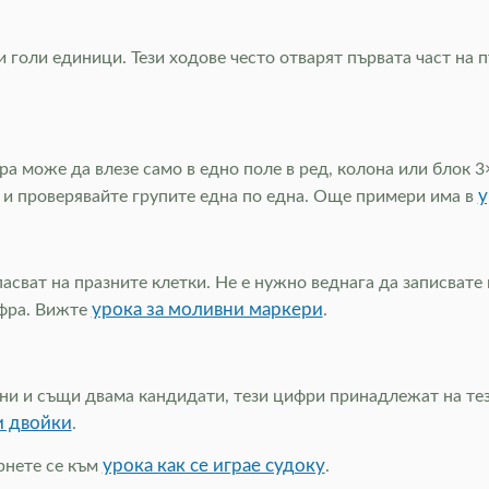
 голи единици. Тези ходове често отварят първата част на
а може да влезе само в едно поле в ред, колона или блок 3
у
 и проверявайте групите една по една. Още примери има в
ват на празните клетки. Не е нужно веднага да записвате в
урока за моливни маркери
ифра. Вижте
.
дни и същи двама кандидати, тези цифри принадлежат на те
и двойки
.
урока как се играе судоку
рнете се към
.