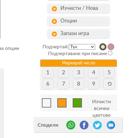
Изчисти / Нова
Опции
Запази игра
Подчертай:
за опции
Подчертаване при писане
Маркирай число
1
2
3
4
5
6
7
8
9
Изчисти
всички
цветове
Сподели