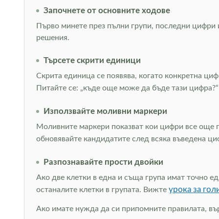
Започнете от основните ходове
Първо минете през пълни групи, последни цифри и
решения.
Търсете скрити единици
Скрита единица се появява, когато конкретна цифр
Питайте се: „къде още може да бъде тази цифра?“
Използвайте моливни маркери
Моливните маркери показват кои цифри все още пас
обновявайте кандидатите след всяка въведена ц
Разпознавайте прости двойки
Ако две клетки в една и съща група имат точно е
урока за гол
останалите клетки в групата. Вижте
Ако имате нужда да си припомните правилата, въ