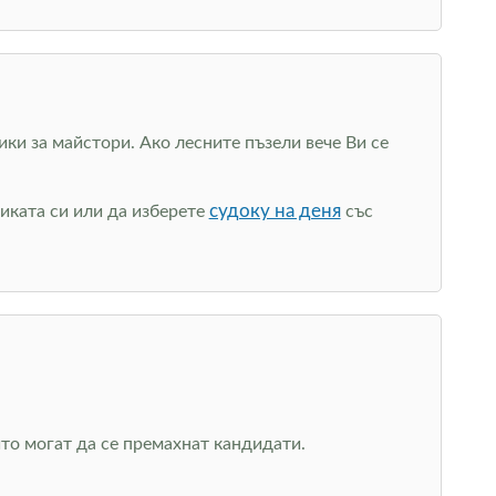
ики за майстори. Ако лесните пъзели вече Ви се
судоку на деня
иката си или да изберете
със
ито могат да се премахнат кандидати.