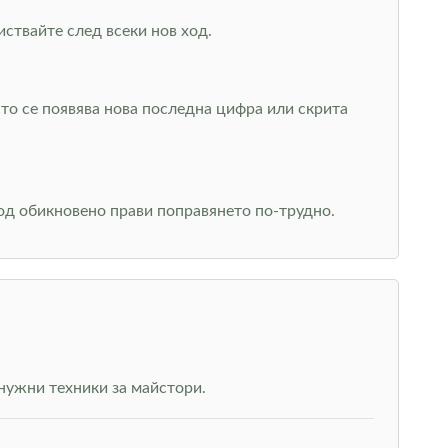
иствайте след всеки нов ход.
сто се появява нова последна цифра или скрита
 ход обикновено прави поправянето по-трудно.
нужни техники за майстори.