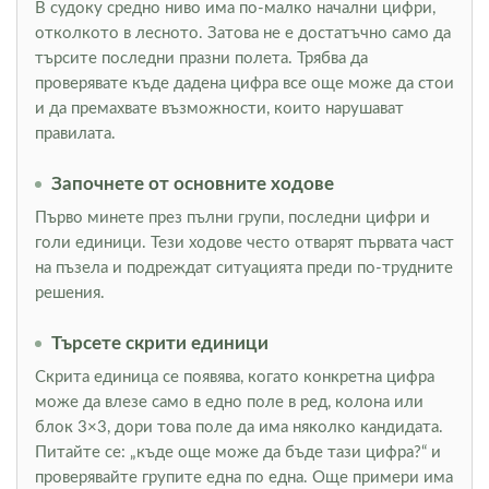
В судоку средно ниво има по-малко начални цифри,
отколкото в лесното. Затова не е достатъчно само да
търсите последни празни полета. Трябва да
проверявате къде дадена цифра все още може да стои
и да премахвате възможности, които нарушават
правилата.
Започнете от основните ходове
Първо минете през пълни групи, последни цифри и
голи единици. Тези ходове често отварят първата част
на пъзела и подреждат ситуацията преди по-трудните
решения.
Търсете скрити единици
Скрита единица се появява, когато конкретна цифра
може да влезе само в едно поле в ред, колона или
блок 3×3, дори това поле да има няколко кандидата.
Питайте се: „къде още може да бъде тази цифра?“ и
проверявайте групите една по една. Още примери има