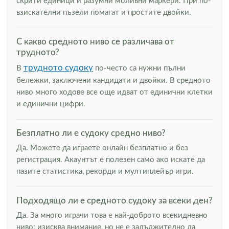
скрити единици и разумни моливни маркери. При по-
взискателни пъзели помагат и простите двойки.
С какво средното ниво се различава от
трудното?
трудното судоку
В
по-често са нужни пълни
бележки, заключени кандидати и двойки. В средното
ниво много ходове все още идват от единични клетки
и единични цифри.
Безплатно ли е судоку средно ниво?
Да. Можете да играете онлайн безплатно и без
регистрация. Акаунтът е полезен само ако искате да
пазите статистика, рекорди и мултиплейър игри.
Подходящо ли е средното судоку за всеки ден?
Да. За много играчи това е най-доброто всекидневно
ниво: изисква внимание, но не е задължително да