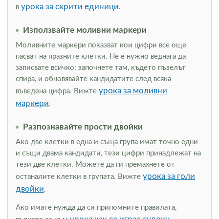
урока за скрити единици
в
.
Използвайте моливни маркери
Моливните маркери показват кои цифри все още
пасват на празните клетки. Не е нужно веднага да
записвате всичко: започнете там, където пъзелът
спира, и обновявайте кандидатите след всяка
урока за моливни
въведена цифра. Вижте
маркери
.
Разпознавайте прости двойки
Ако две клетки в една и съща група имат точно едни
и същи двама кандидати, тези цифри принадлежат на
тези две клетки. Можете да ги премахнете от
урока за голи
останалите клетки в групата. Вижте
двойки
.
Ако имате нужда да си припомните правилата,