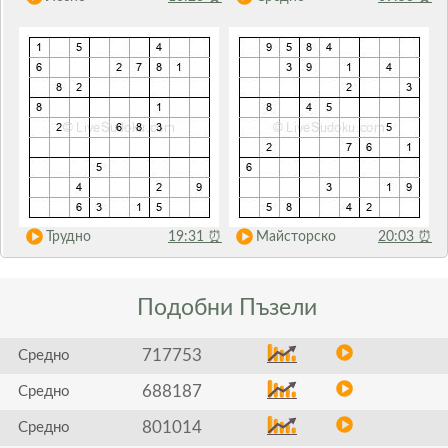
Трудно
19:31
⏰
Майсторско
20:03
⏰
Подобни
Пъзели
717753
Средно
688187
Средно
801014
Средно