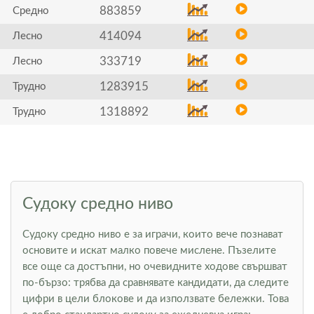
883859
Средно
414094
Лесно
333719
Лесно
1283915
Трудно
1318892
Трудно
Судоку средно ниво
Судоку средно ниво е за играчи, които вече познават
основите и искат малко повече мислене. Пъзелите
все още са достъпни, но очевидните ходове свършват
по-бързо: трябва да сравнявате кандидати, да следите
цифри в цели блокове и да използвате бележки. Това