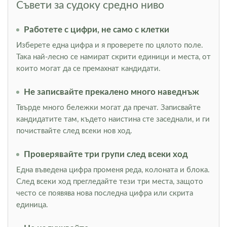
Съвети за судоку средно ниво
Работете с цифри, не само с клетки
Изберете една цифра и я проверете по цялото поле.
Така най-лесно се намират скрити единици и места, от
които могат да се премахнат кандидати.
Не записвайте прекалено много наведнъж
Твърде много бележки могат да пречат. Записвайте
кандидатите там, където наистина сте заседнали, и ги
почиствайте след всеки нов ход.
Проверявайте три групи след всеки ход
Една въведена цифра променя реда, колоната и блока.
След всеки ход прегледайте тези три места, защото
често се появява нова последна цифра или скрита
единица.