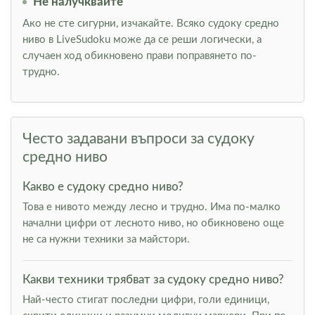
Не налучквайте
Ако не сте сигурни, изчакайте. Всяко судоку средно
ниво в LiveSudoku може да се реши логически, а
случаен ход обикновено прави поправянето по-
трудно.
Често задавани въпроси за судоку
средно ниво
Какво е судоку средно ниво?
Това е нивото между лесно и трудно. Има по-малко
начални цифри от лесното ниво, но обикновено още
не са нужни техники за майстори.
Какви техники трябват за судоку средно ниво?
Най-често стигат последни цифри, голи единици,