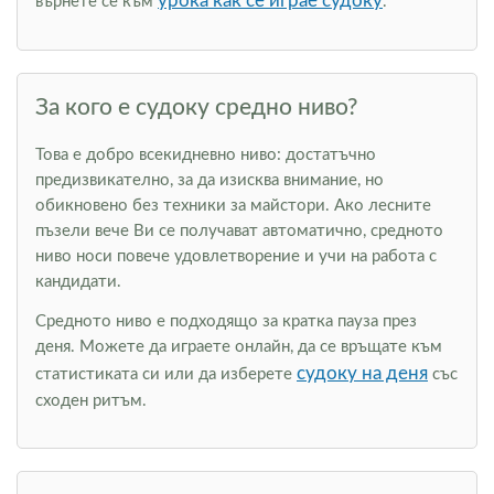
урока как се играе судоку
върнете се към
.
За кого е судоку средно ниво?
Това е добро всекидневно ниво: достатъчно
предизвикателно, за да изисква внимание, но
обикновено без техники за майстори. Ако лесните
пъзели вече Ви се получават автоматично, средното
ниво носи повече удовлетворение и учи на работа с
кандидати.
Средното ниво е подходящо за кратка пауза през
деня. Можете да играете онлайн, да се връщате към
судоку на деня
статистиката си или да изберете
със
сходен ритъм.