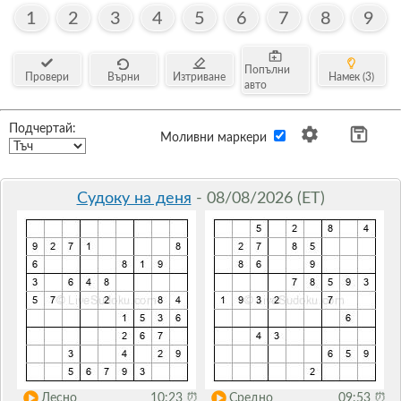
1
2
3
4
5
6
7
8
9
Попълни
Провери
Върни
Изтриване
Намек (3)
авто
Подчертай:
Моливни маркери
Судоку на деня
- 08/08/2026 (ET)
Лесно
10:23
⏰
Средно
09:53
⏰