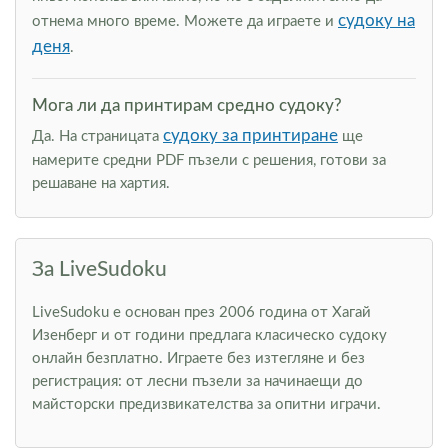
судоку на
отнема много време. Можете да играете и
деня
.
Мога ли да принтирам средно судоку?
судоку за принтиране
Да. На страницата
ще
намерите средни PDF пъзели с решения, готови за
решаване на хартия.
За LiveSudoku
LiveSudoku е основан през 2006 година от Хагай
Изенберг и от години предлага класическо судоку
онлайн безплатно. Играете без изтегляне и без
регистрация: от лесни пъзели за начинаещи до
майсторски предизвикателства за опитни играчи.