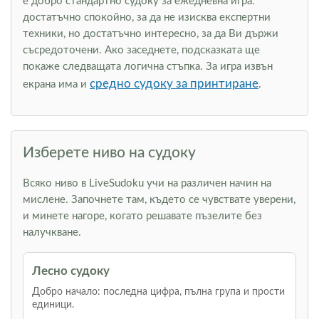
е добро стандартно судоку за ежедневна игра:
достатъчно спокойно, за да не изисква експертни
техники, но достатъчно интересно, за да Ви държи
съсредоточени. Ако заседнете, подсказката ще
покаже следващата логична стъпка. За игра извън
средно судоку за принтиране
екрана има и
.
Изберете ниво на судоку
Всяко ниво в LiveSudoku учи на различен начин на
мислене. Започнете там, където се чувствате уверени,
и минете нагоре, когато решавате пъзелите без
налучкване.
Лесно судоку
Добро начало: последна цифра, пълна група и прости
единици.