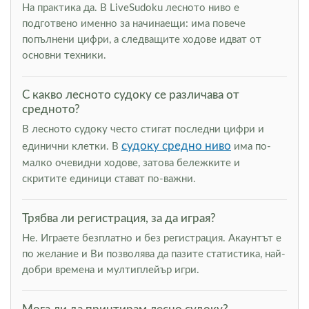
На практика да. В LiveSudoku лесното ниво е
подготвено именно за начинаещи: има повече
попълнени цифри, а следващите ходове идват от
основни техники.
С какво лесното судоку се различава от
средното?
В лесното судоку често стигат последни цифри и
судоку средно ниво
единични клетки. В
има по-
малко очевидни ходове, затова бележките и
скритите единици стават по-важни.
Трябва ли регистрация, за да играя?
Не. Играете безплатно и без регистрация. Акаунтът е
по желание и Ви позволява да пазите статистика, най-
добри времена и мултиплейър игри.