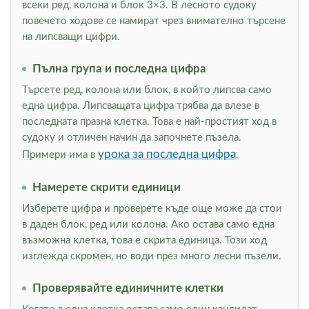
всеки ред, колона и блок 3×3. В лесното судоку
повечето ходове се намират чрез внимателно търсене
на липсващи цифри.
Пълна група и последна цифра
Търсете ред, колона или блок, в който липсва само
една цифра. Липсващата цифра трябва да влезе в
последната празна клетка. Това е най-простият ход в
судоку и отличен начин да започнете пъзела.
урока за последна цифра
Примери има в
.
Намерете скрити единици
Изберете цифра и проверете къде още може да стои
в даден блок, ред или колона. Ако остава само една
възможна клетка, това е скрита единица. Този ход
изглежда скромен, но води през много лесни пъзели.
Проверявайте единичните клетки