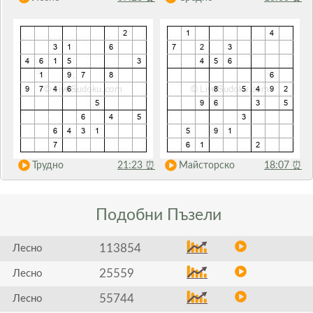
Трудно
21:23
⏰
Майсторско
18:07
⏰
Подобни
Пъзели
113854
Лесно
25559
Лесно
55744
Лесно