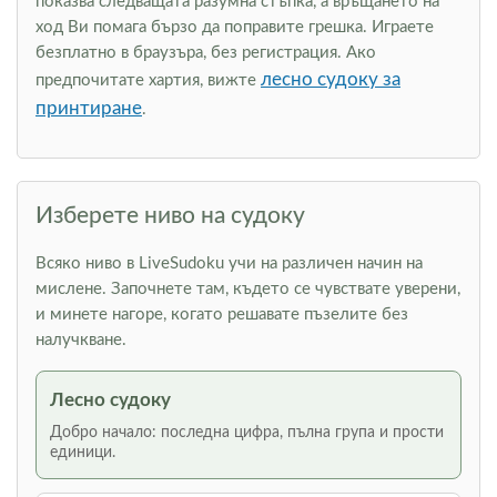
показва следващата разумна стъпка, а връщането на
ход Ви помага бързо да поправите грешка. Играете
безплатно в браузъра, без регистрация. Ако
лесно судоку за
предпочитате хартия, вижте
принтиране
.
Изберете ниво на судоку
Всяко ниво в LiveSudoku учи на различен начин на
мислене. Започнете там, където се чувствате уверени,
и минете нагоре, когато решавате пъзелите без
налучкване.
Лесно судоку
Добро начало: последна цифра, пълна група и прости
единици.