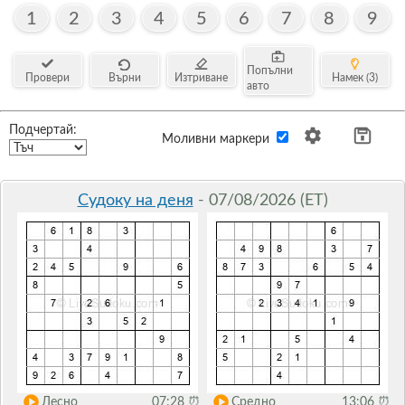
1
2
3
4
5
6
7
8
9
Попълни
Провери
Върни
Изтриване
Намек (3)
авто
Подчертай:
Моливни маркери
Судоку на деня
- 07/08/2026 (ET)
Лесно
07:28
⏰
Средно
13:06
⏰