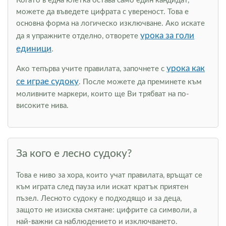
Когато в една клетка остава само един кандидат,
можете да въведете цифрата с увереност. Това е
основна форма на логическо изключване. Ако искате
урока за голи
да я упражните отделно, отворете
единици
.
урока как
Ако тепърва учите правилата, започнете с
се играе судоку
. После можете да преминете към
моливните маркери, които ще Ви трябват на по-
високите нива.
За кого е лесно судоку?
Това е ниво за хора, които учат правилата, връщат се
към играта след пауза или искат кратък приятен
пъзел. Лесното судоку е подходящо и за деца,
защото не изисква смятане: цифрите са символи, а
най-важни са наблюдението и изключването.