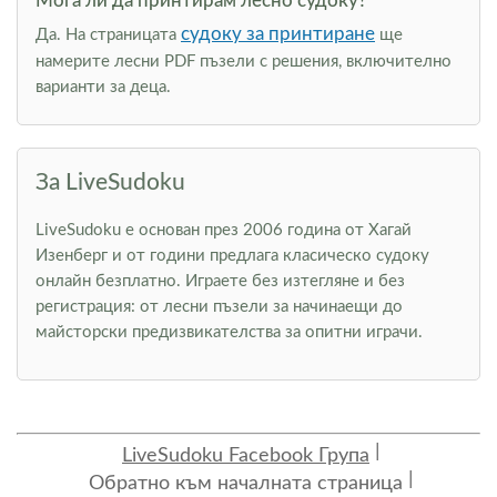
Мога ли да принтирам лесно судоку?
судоку за принтиране
Да. На страницата
ще
намерите лесни PDF пъзели с решения, включително
варианти за деца.
За LiveSudoku
LiveSudoku е основан през 2006 година от Хагай
Изенберг и от години предлага класическо судоку
онлайн безплатно. Играете без изтегляне и без
регистрация: от лесни пъзели за начинаещи до
майсторски предизвикателства за опитни играчи.
LiveSudoku Facebook Група
Обратно към началната страница