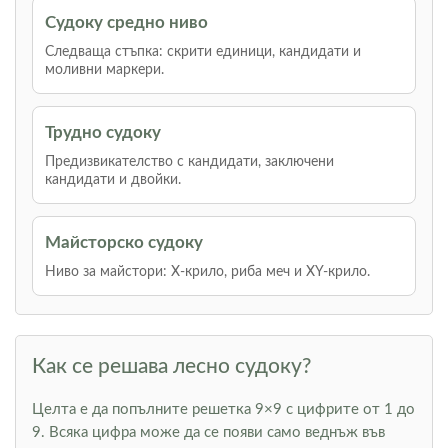
Судоку средно ниво
Следваща стъпка: скрити единици, кандидати и
моливни маркери.
Трудно судоку
Предизвикателство с кандидати, заключени
кандидати и двойки.
Майсторско судоку
Ниво за майстори: Х-крило, риба меч и XY-крило.
Как се решава лесно судоку?
Целта е да попълните решетка 9×9 с цифрите от 1 до
9. Всяка цифра може да се появи само веднъж във