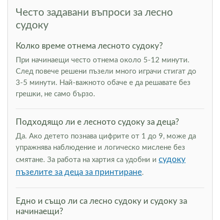
Често задавани въпроси за лесно
судоку
Колко време отнема лесното судоку?
При начинаещи често отнема около 5-12 минути.
След повече решени пъзели много играчи стигат до
3-5 минути. Най-важното обаче е да решавате без
грешки, не само бързо.
Подходящо ли е лесното судоку за деца?
Да. Ако детето познава цифрите от 1 до 9, може да
упражнява наблюдение и логическо мислене без
судоку
смятане. За работа на хартия са удобни и
пъзелите за деца за принтиране
.
Едно и също ли са лесно судоку и судоку за
начинаещи?