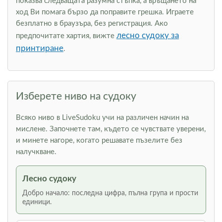
показва следващата разумна стъпка, а връщането на
ход Ви помага бързо да поправите грешка. Играете
безплатно в браузъра, без регистрация. Ако
лесно судоку за
предпочитате хартия, вижте
принтиране
.
Изберете ниво на судоку
Всяко ниво в LiveSudoku учи на различен начин на
мислене. Започнете там, където се чувствате уверени,
и минете нагоре, когато решавате пъзелите без
налучкване.
Лесно судоку
Добро начало: последна цифра, пълна група и прости
единици.