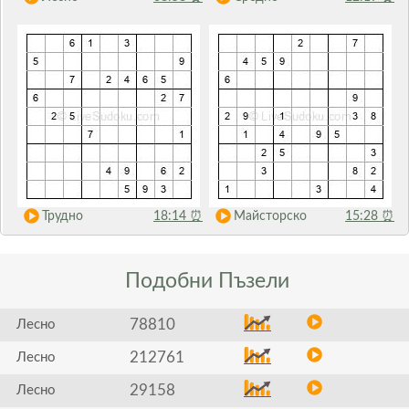
Трудно
18:14
⏰
Майсторско
15:28
⏰
Подобни
Пъзели
78810
Лесно
212761
Лесно
29158
Лесно