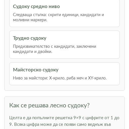
Судоку средно ниво
Следваща стъпка: скрити единици, кандидати и
моливни маркери.
Трудно судоку
Предизвикателство с кандидати, заключени
кандидати и двойки.
Майсторско судоку
Ниво за майстори: Х-крило, риба меч и XY-крило.
Как се решава лесно судоку?
Целта е да попълните решетка 9×9 с цифрите от 1 до
9. Всяка цифра може да се появи само веднъж във