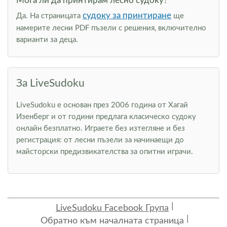
Мога ли да принтирам лесно судоку?
судоку за принтиране
Да. На страницата
ще
намерите лесни PDF пъзели с решения, включително
варианти за деца.
За LiveSudoku
LiveSudoku е основан през 2006 година от Хагай
Изенберг и от години предлага класическо судоку
онлайн безплатно. Играете без изтегляне и без
регистрация: от лесни пъзели за начинаещи до
майсторски предизвикателства за опитни играчи.
LiveSudoku Facebook Група
Обратно към началната страница