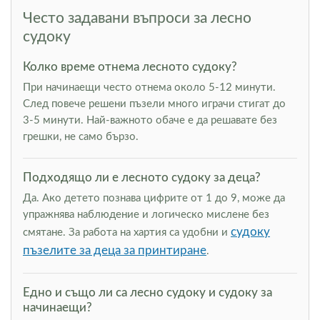
Често задавани въпроси за лесно
судоку
Колко време отнема лесното судоку?
При начинаещи често отнема около 5-12 минути.
След повече решени пъзели много играчи стигат до
3-5 минути. Най-важното обаче е да решавате без
грешки, не само бързо.
Подходящо ли е лесното судоку за деца?
Да. Ако детето познава цифрите от 1 до 9, може да
упражнява наблюдение и логическо мислене без
судоку
смятане. За работа на хартия са удобни и
пъзелите за деца за принтиране
.
Едно и също ли са лесно судоку и судоку за
начинаещи?