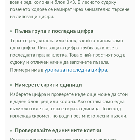
всеки ред, колона и блок 3×3. В лесното судоку
повечето ходове се намират чрез внимателно търсене
на липсващи цифри.
Пълна група и последна цифра
Търсете ред, колона или блок, в който липсва само
една цифра. Липсващата цифра трябва да влезе в
последната празна клетка. Това е най-простият ход в
судоку и отличен начин да започнете пъзела.
урока за последна цифра
Примери има в
.
Намерете скрити единици
Изберете цифра и проверете къде още може да стои
в даден блок, ред или колона. Ако остава само една
възможна клетка, това е скрита единица. Този ход
изглежда скромен, но води през много лесни пъзели.
Проверявайте единичните клетки