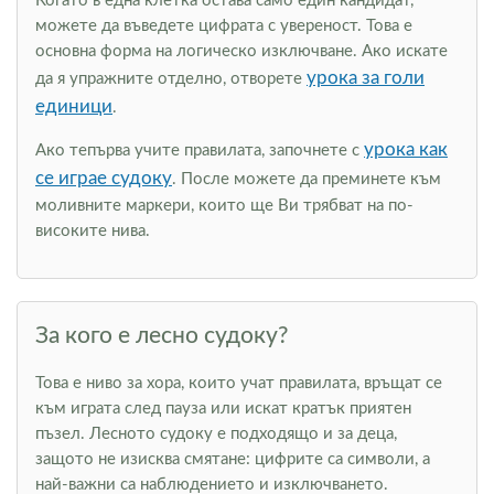
Когато в една клетка остава само един кандидат,
можете да въведете цифрата с увереност. Това е
основна форма на логическо изключване. Ако искате
урока за голи
да я упражните отделно, отворете
единици
.
урока как
Ако тепърва учите правилата, започнете с
се играе судоку
. После можете да преминете към
моливните маркери, които ще Ви трябват на по-
високите нива.
За кого е лесно судоку?
Това е ниво за хора, които учат правилата, връщат се
към играта след пауза или искат кратък приятен
пъзел. Лесното судоку е подходящо и за деца,
защото не изисква смятане: цифрите са символи, а
най-важни са наблюдението и изключването.