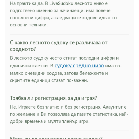
На практика да. В LiveSudoku лесното ниво е
подготвено именно за начинаещи: има повече
попълнени цифри, а следващите ходове идват от
основни техники.
С какво лесното судоку се различава от
средното?
В лесното судоку често стигат последни цифри и
судоку средно ниво
единични клетки. В
има по-
малко очевидни ходове, затова бележките и
скритите единици стават по-важни.
Трябва ли регистрация, за да играя?
Не. Играете безплатно и без регистрация. Акаунтът е
по желание и Ви позволява да пазите статистика, най-
добри времена и мултиплейър игри.