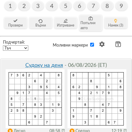
1
2
3
4
5
6
7
8
9
Попълни
Провери
Върни
Изтриване
Намек (3)
авто
Подчертай:
Моливни маркери
Судоку на деня
- 06/08/2026 (ET)
Лесно
08:58
⏰
Средно
12:19
⏰