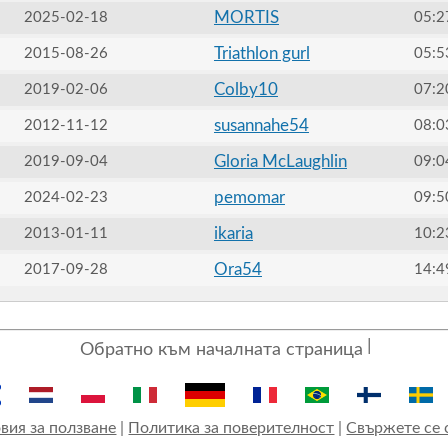
MORTIS
2025-02-18
05:2
Triathlon gurl
2015-08-26
05:5
Colby10
2019-02-06
07:2
susannahe54
2012-11-12
08:0
Gloria McLaughlin
2019-09-04
09:0
pemomar
2024-02-23
09:5
ikaria
2013-01-11
10:2
Ora54
2017-09-28
14:4
Обратно към началната страница
вия за ползване
|
Политика за поверителност
|
Свържете се 