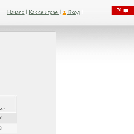
70
Начало
Как се играе
Вход
ме
9
8