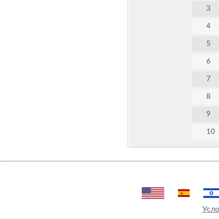
3
4
5
6
7
8
9
10
Усло