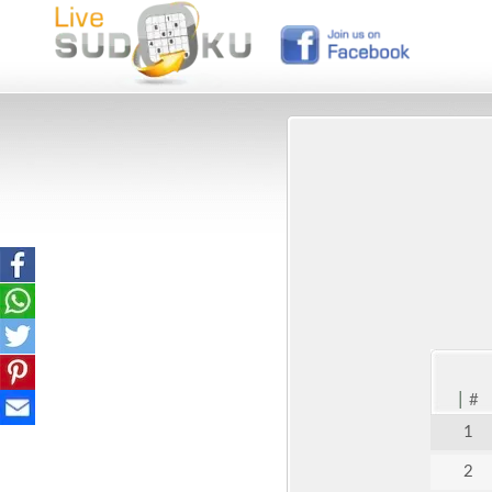
|
#
1
2