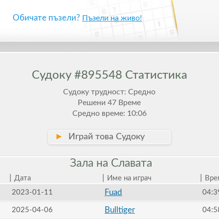
Обичате пъзели?
Пъзели на живо!
Судоку #895548 Статистика
Судоку трудност: Средно
Решени 47 Време
Средно време: 10:06
►
Играй това Судоку
Зала на
Славата
|
|
|
Дата
Име на играч
Вре
Fuad
2023-01-11
04:3
Bulltiger
2025-04-06
04:5