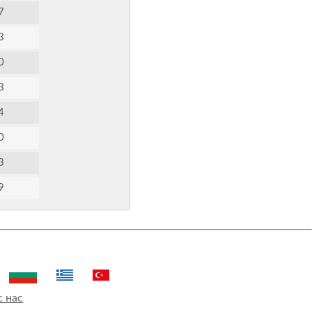
7
3
0
3
4
0
3
9
с нас