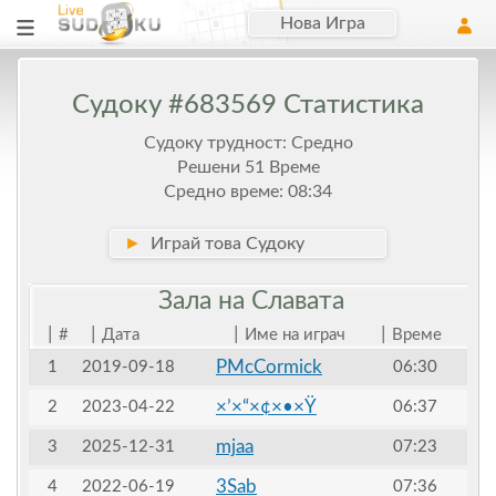
Нова Игра
Судоку #683569 Статистика
Судоку трудност: Средно
Решени 51 Време
Средно време: 08:34
►
Играй това Судоку
Зала на
Славата
|
|
|
|
#
Дата
Име на играч
Време
PMcCormick
1
2019-09-18
06:30
×’×“×¢×•×Ÿ
2
2023-04-22
06:37
mjaa
3
2025-12-31
07:23
3Sab
4
2022-06-19
07:36