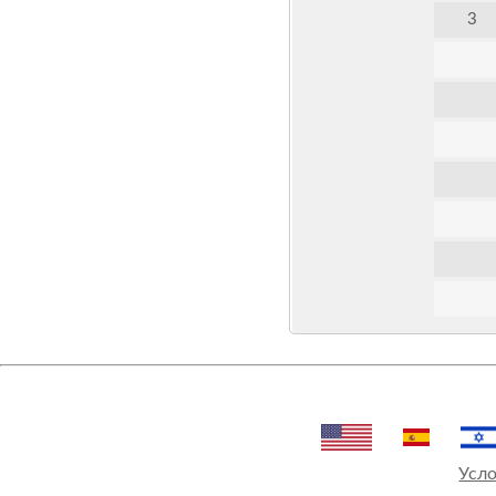
3
Усло