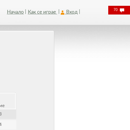
70
Начало
Как се играе
Вход
ме
3
4