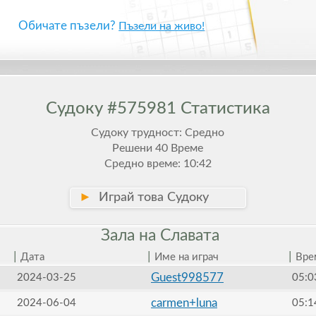
Обичате пъзели?
Пъзели на живо!
Судоку #575981 Статистика
Судоку трудност: Средно
Решени 40 Време
Средно време: 10:42
►
Играй това Судоку
Зала на
Славата
|
|
|
Дата
Име на играч
Вре
Guest998577
2024-03-25
05:0
carmen+luna
2024-06-04
05:1