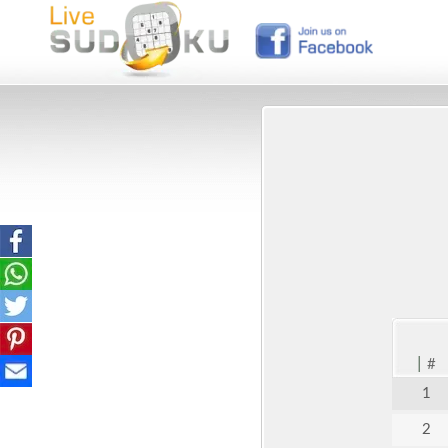
|
#
1
2