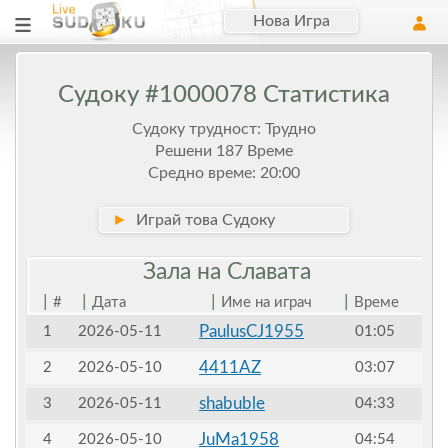
Нова Игра
Судоку #1000078 Статистика
Судоку трудност: Трудно
Решени 187 Време
Средно време: 20:00
►
Играй това Судоку
Зала на
Славата
|
|
|
|
#
Дата
Име на играч
Време
PaulusCJ1955
1
2026-05-11
01:05
4411AZ
2
2026-05-10
03:07
shabuble
3
2026-05-11
04:33
JuMa1958
4
2026-05-10
04:54