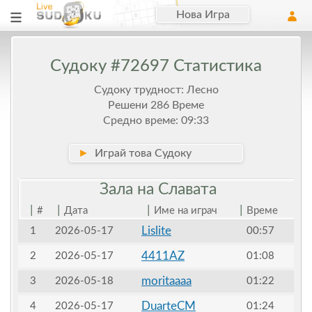
Нова Игра
Судоку #72697 Статистика
Судоку трудност: Лесно
Решени 286 Време
Средно време: 09:33
►
Играй това Судоку
Зала на
Славата
|
|
|
|
#
Дата
Име на играч
Време
Lislite
1
2026-05-17
00:57
4411AZ
2
2026-05-17
01:08
moritaaaa
3
2026-05-18
01:22
DuarteCM
4
2026-05-17
01:24