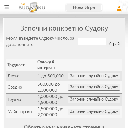
Нова Игра
Започни конкретно Судоку
Моля въведете Судоку число, за
да започнете:
Судоку #
Трудност
интервал
Лесно
1 до 500,000
500,000 до
Средно
1,000,000
1,000,000 до
Трудно
1,500,000
1,500,000 до
Майсторско
2,000,000
Обратно към началната страница