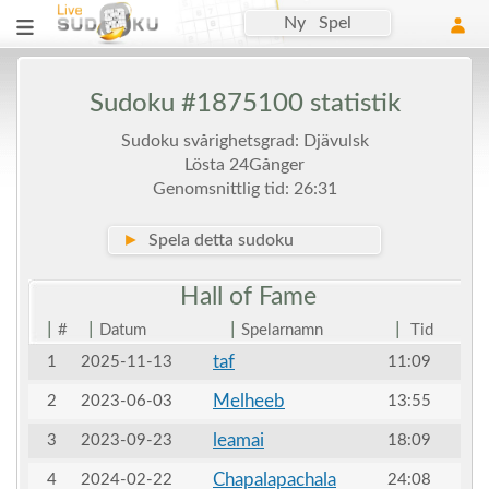
Ny Spel
Sudoku #1875100 statistik
Sudoku svårighetsgrad: Djävulsk
Lösta 24Gånger
Genomsnittlig tid: 26:31
►
Spela detta sudoku
Hall of
Fame
|
|
|
|
#
Datum
Spelarnamn
Tid
taf
1
2025-11-13
11:09
Melheeb
2
2023-06-03
13:55
leamai
3
2023-09-23
18:09
Chapalapachala
4
2024-02-22
24:08